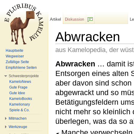
Artikel
Diskussion
L
F/b
Abwracken
aus Kamelopedia, der wüs
Hauptseite
Wegweiser
Wechseln zu:
Navigation
,
Suche
Abwracken
… damit ist
Zufällige Seite
Empfohlene Seiten
Entsorgen eines alten 
Schwesterprojekte
aber davon sind schon
KameloNews
Gute Frage
abgewrackt und so müs
Gute Idee
KameloBooks
Betätigungsfeldern ums
Kamelionary
nicht mehr so kleinlich
Spiele & Co.
Mitmachen
überlegen, was da so a
Werkzeuge
Manche verwechseln 