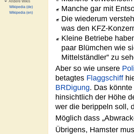
Andere Wikis
Manche gar mit Ents
Wikipedia (de)
Wikipedia (en)
Die wiederum versteh
was den KFZ-Konzern
Kleine Betriebe habe
paar Blümchen wie sie
Mittelständler” zu seh
Aber so wie unsere
Pol
betagtes
Flaggschiff
hie
BRDigung
. Das könnte
hinsichtlich der Höhe 
wer die berippeln soll, d
Möglich dass „Abwrac
Übrigens, Hamster mus