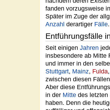
nachdem deren Existenz
fanden vorzugsweise i
Später im Zuge der al
Anzahl
derartiger
Fälle
.
Entführungsfälle in
Seit einigen
Jahren
jed
insbesondere ab Mitte 
und immer in den selb
Stuttgart
,
Mainz
,
Fulda
zwischen diesen Fällen
Aber diese Entführungs
in der
Mitte
des letzten
haben. Denn die heutig