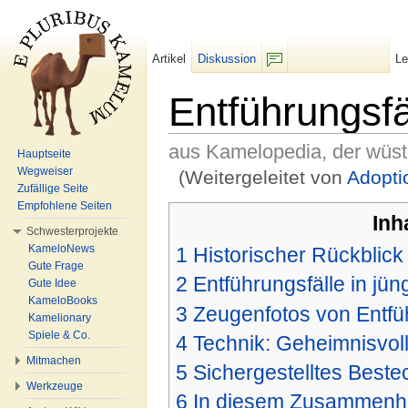
Artikel
Diskussion
L
F/b
Entführungsfä
aus Kamelopedia, der wüs
Hauptseite
Wegweiser
(Weitergeleitet von
Adopti
Zufällige Seite
Wechseln zu:
Navigation
,
Suche
Empfohlene Seiten
Inh
Schwesterprojekte
KameloNews
1
Historischer Rückblick
Gute Frage
2
Entführungsfälle in jüng
Gute Idee
KameloBooks
3
Zeugenfotos von Entfü
Kamelionary
Spiele & Co.
4
Technik: Geheimnisvol
Mitmachen
5
Sichergestelltes Best
Werkzeuge
6
In diesem Zusammenhan