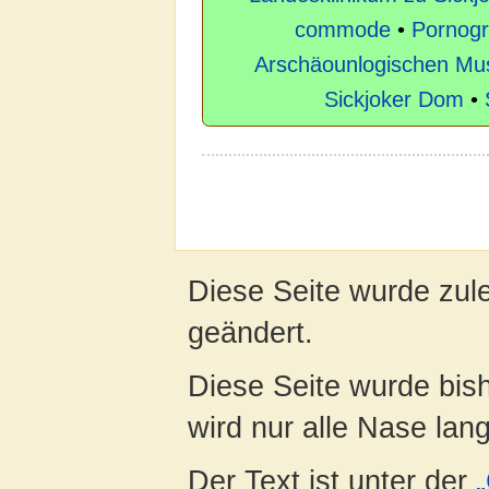
commode
•
Pornogr
Arschäounlogischen Mu
Sickjoker Dom
•
Diese Seite wurde zul
geändert.
Diese Seite wurde bis
wird nur alle Nase lang 
Der Text ist unter der