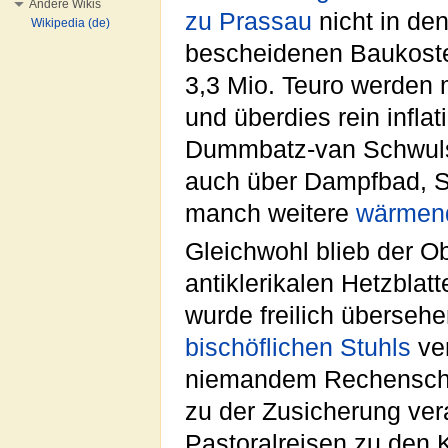
Andere Wikis
zu Prassau
nicht in den
Wikipedia (de)
bescheidenen Baukoste
3,3 Mio. Teuro werden 
und überdies rein infla
Dummbatz-van Schwuls
auch über Dampfbad, S
manch weitere
wärmend
Gleichwohl blieb der Ob
antiklerikalen Hetzblat
wurde freilich übersehe
bischöflichen Stuhls
ve
niemandem Rechenschaf
zu der Zusicherung vera
Pastoralreisen zu den 