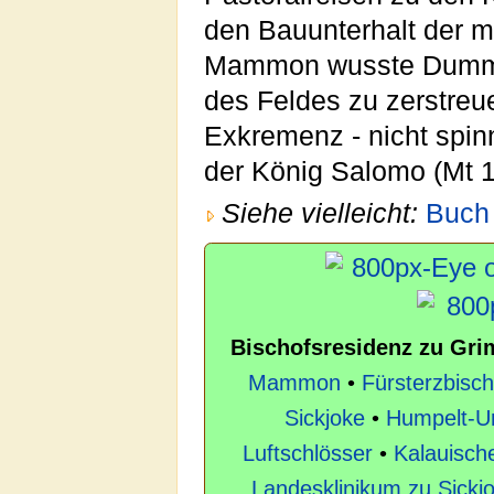
den Bauunterhalt der 
Mammon wusste Dummbat
des Feldes zu zerstreue
Exkremenz - nicht spin
der König Salomo (Mt 1
Siehe vielleicht:
Buch
Bischofsresidenz zu Gr
Mammon
•
Fürsterzbisch
Sickjoke
•
Humpelt-Un
Luftschlösser
•
Kalauisch
Landesklinikum zu Sickj