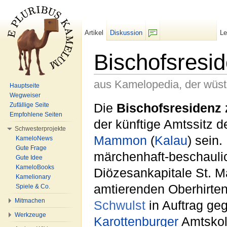
Artikel
Diskussion
L
F/b
Bischofsresi
aus Kamelopedia, der wüs
Hauptseite
Wegweiser
Wechseln zu:
Navigation
,
Suche
Die
Bischofsresidenz
Zufällige Seite
Empfohlene Seiten
der künftige Amtssitz d
Schwesterprojekte
Mammon
(
Kalau
) sein.
KameloNews
Gute Frage
märchenhaft-beschauli
Gute Idee
KameloBooks
Diözesankapitale St.
Kamelionary
amtierenden Oberhirte
Spiele & Co.
Mitmachen
Schwulst
in Auftrag ge
Werkzeuge
Karottenburger
Amtsko