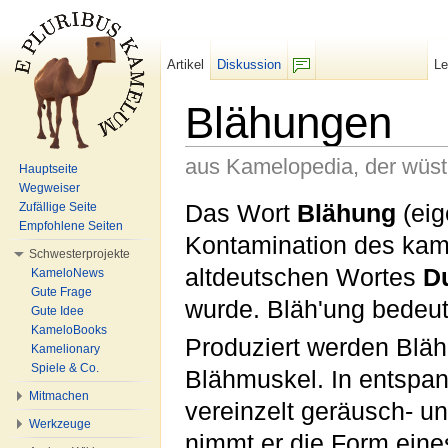
Artikel
Diskussion
L
F/b
Blähungen
aus Kamelopedia, der wüs
Hauptseite
Wegweiser
Wechseln zu:
Navigation
,
Suche
Das Wort
Blähung
(eig
Zufällige Seite
Empfohlene Seiten
Kontamination des ka
Schwesterprojekte
altdeutschen Wortes
D
KameloNews
Gute Frage
wurde. Bläh'ung bedeut
Gute Idee
KameloBooks
Produziert werden Blä
Kamelionary
Spiele & Co.
Blähmuskel. In entspan
Mitmachen
vereinzelt geräusch- un
Werkzeuge
nimmt er die Form eine