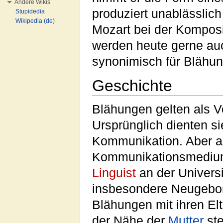
Andere Wikis
produziert unablässlic
Stupidedia
Wikipedia (de)
Mozart bei der Komposi
werden heute gerne au
synonimisch für Blähu
Geschichte
Blähungen gelten als 
Ursprünglich dienten s
Kommunikation. Aber a
Kommunikationsmedium
Linguist
an der Univers
insbesondere Neugebo
Blähungen mit ihren El
der Nähe der
Mutter
ste