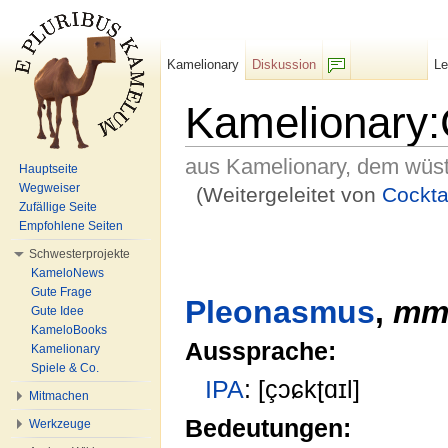
Kamelionary
Diskussion
L
F/b
Kamelionary:
aus Kamelionary, dem wüs
Hauptseite
Wegweiser
(Weitergeleitet von
Cockta
Zufällige Seite
Wechseln zu:
Navigation
,
Suche
Empfohlene Seiten
Schwesterprojekte
KameloNews
Gute Frage
Pleonasmus
,
m
Gute Idee
KameloBooks
Aussprache:
Kamelionary
Spiele & Co.
IPA
: [çɔɕkʈɑɪl]
Mitmachen
Bedeutungen:
Werkzeuge