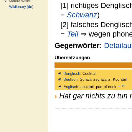
Andere Wikis
[1] richtiges Dengli
Wiktionary (de)
=
Schwanz
)
[2] falsches Denglisch
=
Teil
⇒ wegen phonet
Gegenwörter:
Detailau
Übersetzungen
Denglisch
: Cooktail
Deutsch
: Schwanzschwanz, Kochteil
→ en
Englisch
: cooktail, part of cook
Hat gar nichts zu tun 