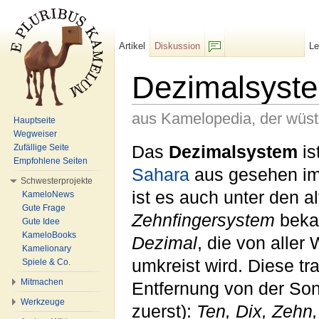
Artikel
Diskussion
L
F/b
Dezimalsyst
aus Kamelopedia, der wüs
Hauptseite
Wegweiser
Wechseln zu:
Navigation
,
Suche
Das
Dezimalsystem
is
Zufällige Seite
Empfohlene Seiten
Sahara
aus gesehen i
Schwesterprojekte
ist es auch unter den 
KameloNews
Gute Frage
Zehnfingersystem
bekan
Gute Idee
KameloBooks
Dezimal
, die von aller
Kamelionary
umkreist wird. Diese t
Spiele & Co.
Mitmachen
Entfernung von der Son
Werkzeuge
zuerst):
Ten, Dix, Zehn