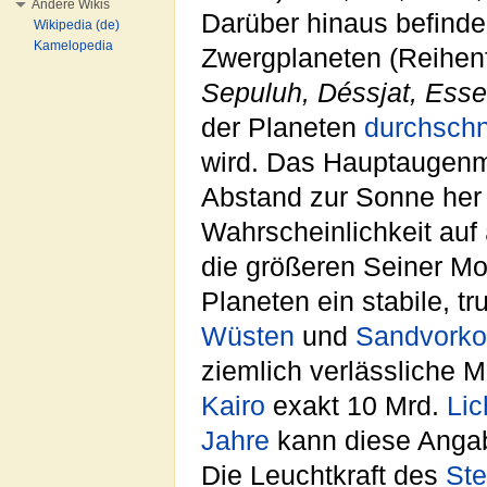
Andere Wikis
Darüber hinaus befinde
Wikipedia (de)
Kamelopedia
Zwergplaneten (Reihenf
Sepuluh, Déssjat, Esse
der Planeten
durchschni
wird. Das Hauptaugenm
Abstand zur Sonne her 
Wahrscheinlichkeit auf
die größeren Seiner Mo
Planeten ein stabile, tr
Wüsten
und
Sandvork
ziemlich verlässliche 
Kairo
exakt 10 Mrd.
Lic
Jahre
kann diese Angab
Die Leuchtkraft des
Ste