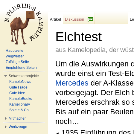
Artikel
Diskussion
L
F/b
Elchtest
aus Kamelopedia, der wüs
Hauptseite
Wegweiser
Wechseln zu:
Navigation
,
Suche
Um die Auswirkungen 
Zufällige Seite
Empfohlene Seiten
wurde einst ein Test-E
Schwesterprojekte
Mercedes
der A-Klasse 
KameloNews
Gute Frage
vorbeigejagt. Der Elch 
Gute Idee
KameloBooks
Mercedes erschrak so s
Kamelionary
Bis auf ein paar Beulen
Spiele & Co.
Mitmachen
noch…
Werkzeuge
1935 Einführung des