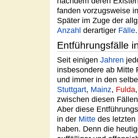
nachdem deren Existenz
fanden vorzugsweise i
Später im Zuge der al
Anzahl
derartiger
Fälle
.
Entführungsfälle in
Seit einigen
Jahren
jed
insbesondere ab Mitte 
und immer in den selb
Stuttgart
,
Mainz
,
Fulda
zwischen diesen Fällen
Aber diese Entführungs
in der
Mitte
des letzten
haben. Denn die heutig