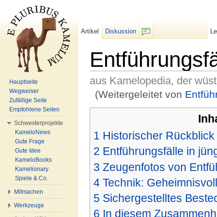
Artikel
Diskussion
L
F/b
Entführungsfä
aus Kamelopedia, der wüs
Hauptseite
Wegweiser
(Weitergeleitet von
Entfüh
Zufällige Seite
Wechseln zu:
Navigation
,
Suche
Empfohlene Seiten
Inh
Schwesterprojekte
KameloNews
1
Historischer Rückblick
Gute Frage
2
Entführungsfälle in jüng
Gute Idee
KameloBooks
3
Zeugenfotos von Entfü
Kamelionary
Spiele & Co.
4
Technik: Geheimnisvol
Mitmachen
5
Sichergestelltes Best
Werkzeuge
6
In diesem Zusammenhan