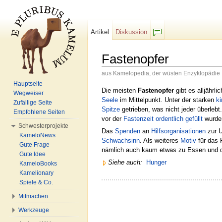
Artikel
Diskussion
F/b
Fastenopfer
aus Kamelopedia, der wüsten Enzyklopädie
Wechseln zu:
Navigation
,
Suche
Hauptseite
Die meisten
Fastenopfer
gibt es alljährli
Wegweiser
Seele
im Mittelpunkt. Unter der starken
ki
Zufällige Seite
Spitze
getrieben, was nicht jeder überlebt
Empfohlene Seiten
vor der
Fastenzeit
ordentlich gefüllt
wurde
Schwesterprojekte
Das
Spenden
an
Hilfsorganisationen
zur U
KameloNews
Schwachsinn
. Als weiteres
Motiv
für das 
Gute Frage
nämlich auch kaum etwas zu Essen und da
Gute Idee
Siehe auch:
Hunger
KameloBooks
Kamelionary
Spiele & Co.
Mitmachen
Werkzeuge