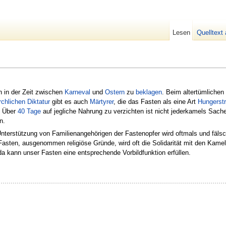
Lesen
Quelltext
ch in der Zeit zwischen
Karneval
und
Ostern
zu
beklagen
. Beim altertümlichen
rchlichen Diktatur
gibt es auch
Märtyrer
, die das Fasten als eine Art
Hungerstr
. Über
40 Tage
auf jegliche Nahrung zu verzichten ist nicht jederkamels Sach
n.
nterstützung von Familienangehörigen der Fastenopfer wird oftmals und fälsch
Fasten, ausgenommen religiöse Gründe, wird oft die Solidarität mit den Kam
 kann unser Fasten eine entsprechende Vorbildfunktion erfüllen.