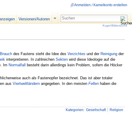
Anmelden / Kamelkonto erstellen
 anzeigen
Versionen/Autoren
Kugel-Bildersuche
Brauch
des Fastens steht die Idee des
Verzichtes
und der
Reinigung
der
eik
interpretieren. In zahlreichen
Sekten
wird diese Ideologie auf die
e. Im
Normalfall
besteht darin allerdings kein Problem, sofern die Höcker
licherweise auch als Fastenopfer bezeichnet. Das ist aber totaler
elen aus
Viertweltländern
angegeben. In den meisten
Fellen
haben die
Kategorien
:
Gesellschaft
Religion