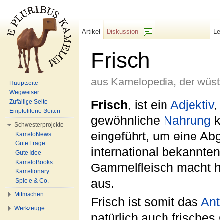
Artikel
Diskussion
L
F/b
Frisch
aus Kamelopedia, der wüs
Hauptseite
Wegweiser
Wechseln zu:
Navigation
,
Suche
Frisch
, ist ein
Adjektiv
,
Zufällige Seite
Empfohlene Seiten
gewöhnliche
Nahrung
k
Schwesterprojekte
eingeführt, um eine Ab
KameloNews
Gute Frage
international bekannte
Gute Idee
KameloBooks
Gammelfleisch macht h
Kamelionary
aus.
Spiele & Co.
Mitmachen
Frisch ist somit das
An
Werkzeuge
natürlich auch frische