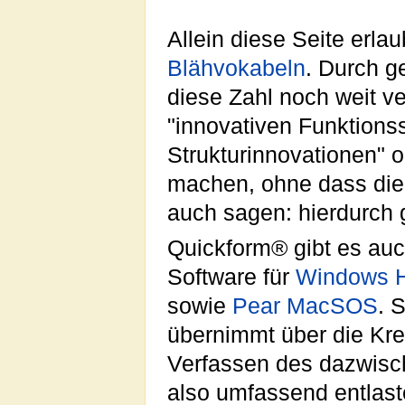
Allein diese Seite erla
Blähvokabeln
. Durch g
diese Zahl noch weit v
"innovativen Funktions
Strukturinnovationen" o
machen, ohne dass die V
auch sagen: hierdurch
Quickform® gibt es auc
Software für
Windows H
sowie
Pear MacSOS
. 
übernimmt über die Kre
Verfassen des dazwisch
also umfassend entlas