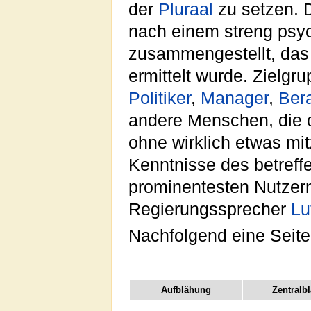
der
Pluraal
zu setzen. D
nach einem streng psyc
zusammengestellt, das 
ermittelt wurde. Zielg
Politiker
,
Manager
,
Bera
andere Menschen, die o
ohne wirklich etwas mi
Kenntnisse des betref
prominentesten Nutzer
Regierungssprecher
Lu
Nachfolgend eine Seite
Aufblähung
Zentralb