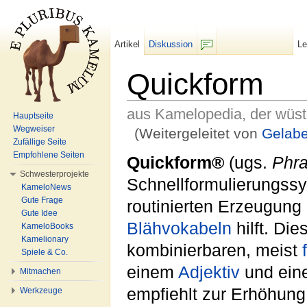
Artikel
Diskussion
L
F/b
Quickform
aus Kamelopedia, der wüs
Hauptseite
Wegweiser
(Weitergeleitet von
Gelabe
Zufällige Seite
Wechseln zu:
Navigation
,
Suche
Empfohlene Seiten
Quickform®
(ugs.
Phr
Schwesterprojekte
Schnellformulierungssy
KameloNews
Gute Frage
routinierten Erzeugung 
Gute Idee
Blähvokabeln
hilft. Di
KameloBooks
Kamelionary
kombinierbaren, meist
Spiele & Co.
einem
Adjektiv
und ei
Mitmachen
empfiehlt zur Erhöhun
Werkzeuge