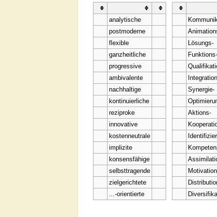
analytische
Kommunik
postmoderne
Animation
flexible
Lösungs-
ganzheitliche
Funktions
progressive
Qualifikat
ambivalente
Integratio
nachhaltige
Synergie-
kontinuierliche
Optimieru
reziproke
Aktions-
innovative
Kooperati
kostenneutrale
Identifizie
implizite
Kompeten
konsensfähige
Assimilati
selbsttragende
Motivation
zielgerichtete
Distributio
...-orientierte
Diversifika