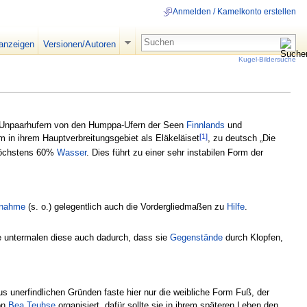
Anmelden / Kamelkonto erstellen
 anzeigen
Versionen/Autoren
Kugel-Bildersuche
Unpaarhufern von den Humppa-Ufern der Seen
Finnlands
und
[1]
m in ihrem Hauptverbreitungsgebiet als Eläkeläiset
, zu deutsch „Die
öchstens 60%
Wasser
. Dies führt zu einer sehr instabilen Form der
fnahme
(s. o.) gelegentlich auch die Vordergliedmaßen zu
Hilfe
.
ie untermalen diese auch dadurch, dass sie
Gegenstände
durch Klopfen,
us unerfindlichen Gründen faste hier nur die weibliche Form Fuß, der
on
Bea Teuhse
organisiert, dafür sollte sie in ihrem späteren Leben den