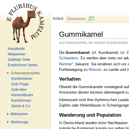
Artikel
Diskussion
F/b
Gummikamel
aus Kamelopedia, der wüsten Enzyklopädie
Wechseln zu:
Navigation
,
Suche
Hauptseite
Die
Gummikamel
, (
dt
.
Kumikameli
,
lat
. 
Wegweiser
Schwedens
. Es werden aber stets nur ad
Zufällige Seite
Rentner
“, bekannt. Sie ernähren sich vo
Empfohlene Seiten
Fortbewegung zu
Wasser
, zu Lande und i
Schwesterprojekte
Verhalten
KameloNews
Gute Frage
Obwohl die Gummikamele vorwiegend auf d
Gute Idee
Ansonsten dienen letztere überwiegend zu
KameloBooks
Interessant sind Ihre rhythmischen Lautä
Kamelionary
Zupfen oder Hineinblasen in Schwingunge
Spiele & Co.
Mitmachen
Wanderung und Population
Werkzeuge
In Deutschland wurden erste Nachbaute
männliche Konterpart konnte nur selten 