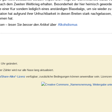
ach dem Zweiten Weltkrieg erhalten. Besonderheit der hier heimisch geworde
ie einer Kur sondern lediglich eines anständigen Blasebalgs, um sie wieder z
lation hat aufgrund ihrer Unfruchtbarkeit in diesen Breiten stark nachgelasse
mmen hat.
sen – lesen Sie besser den Artikel über
Alkoholismus
6 Uhr geändert.
 Zähler wird nur alle Nase lang aktualisiert.
n/Share-Alike“-Lizenz
verfügbar; zusätzliche Bedingungen können anwendbar sein. Lizenzen f