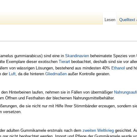
Lesen
Quelltext
Camelus gummiarabicus) sind eine in
Skandinavien
beheimatete Spezies von 
ulte Exemplare dieser exotischen
Tierart
beobachtet, deshalb sind sie vor alle
r allem von wässrigen Lösungen, bestehend aus mindesten 40%
Ethanol
und h
n der
Luft
, da die hinteren
Gliedmaßen
außer Kontrolle geraten.
en Hinterbeinen laufen, nehmen sie in Fällen von übermäßiger
Nahrungsau
m Öffnen und Festhalten der blechernen Nahrungsmittelbehälter.
ußerungen, die sie nicht nur mit Hilfe Ihrer Stimmbänder erzeugen, sondern s
n versetzen.
n der adulten Gummikamele erstmals nach dem
zweiten Weltkrieg
gesichtet. A
bis gar nicht beobachtet werden. Import und Pflege der Gummikamele wurde v