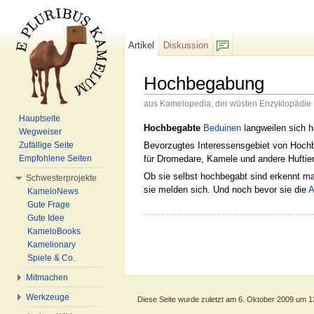
Artikel
Diskussion
F/b
Hochbegabung
aus Kamelopedia, der wüsten Enzyklopädie
Wechseln zu:
Navigation
,
Suche
Hauptseite
Hochbegabte
Beduinen
langweilen sich h
Wegweiser
Bevorzugtes Interessensgebiet von Hochb
Zufällige Seite
für Dromedare, Kamele und andere Huftier
Empfohlene Seiten
Ob sie selbst hochbegabt sind erkennt ma
Schwesterprojekte
sie melden sich. Und noch bevor sie die
A
KameloNews
Gute Frage
Gute Idee
KameloBooks
Kamelionary
Spiele & Co.
Mitmachen
Werkzeuge
Diese Seite wurde zuletzt am 6. Oktober 2009 um 1