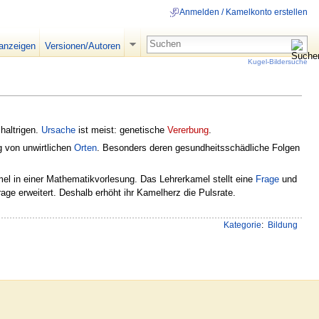
Anmelden / Kamelkonto erstellen
 anzeigen
Versionen/Autoren
Kugel-Bildersuche
haltrigen.
Ursache
ist meist: genetische
Vererbung
.
g von unwirtlichen
Orten
. Besonders deren gesundheitsschädliche Folgen
mel in einer Mathematikvorlesung. Das Lehrerkamel stellt eine
Frage
und
rage erweitert. Deshalb erhöht ihr Kamelherz die Pulsrate.
Kategorie
:
Bildung