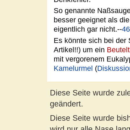
So genannte Naßsauger
besser geeignet als di
eigentlich gar nicht.--
46
Es könnte sich bei der
Artikel!!) um ein
Beutelt
mit vergorenem Eukalyp
Kamelurmel
(
Diskussio
Diese Seite wurde zul
geändert.
Diese Seite wurde bis
wird nur alle Nase lang 