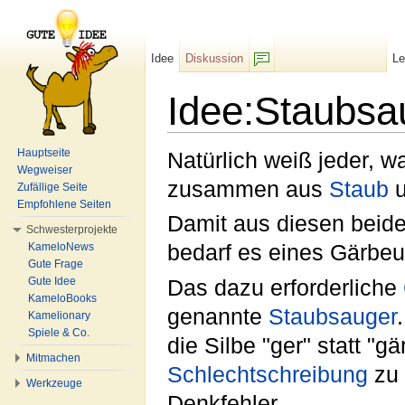
Idee
Diskussion
L
F/b
Idee:Staubsa
Wechseln zu:
Navigation
,
Suche
Hauptseite
Natürlich weiß jeder, w
Wegweiser
zusammen aus
Staub
Zufällige Seite
Empfohlene Seiten
Damit aus diesen beide
Schwesterprojekte
KameloNews
bedarf es eines Gärbeu
Gute Frage
Gute Idee
Das dazu erforderliche
KameloBooks
genannte
Staubsauger
Kamelionary
Spiele & Co.
die Silbe "ger" statt "g
Mitmachen
Schlechtschreibung
zu 
Werkzeuge
Denkfehler.