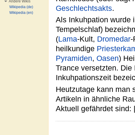
Andere Wikis
Geschlechtsakts
.
Wikipedia (de)
Wikipedia (en)
Als Inkuhpation wurde 
Tempelschlaf) bezeichn
(
Lama
-Kult,
Dromedar
-
heilkundige
Priesterka
Pyramiden
,
Oasen
) He
Trance versetzten. Di
Inkuhpationszeit bezei
Heutzutage kann man s
Artikeln in ähnliche R
Aktuell gefährdet sind: