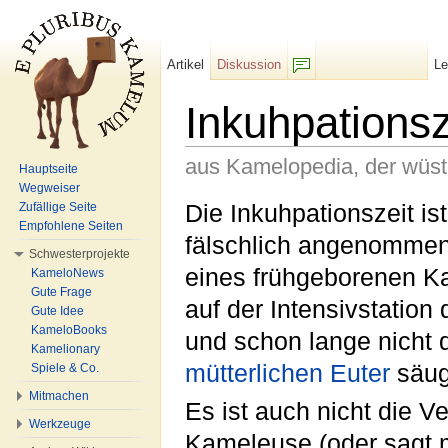
Artikel
Diskussion
L
F/b
Inkuhpationsz
aus Kamelopedia, der wüs
Hauptseite
Wegweiser
Wechseln zu:
Navigation
,
Suche
Die Inkuhpationszeit ist
Zufällige Seite
Empfohlene Seiten
fälschlich angenommen
Schwesterprojekte
eines frühgeborenen K
KameloNews
Gute Frage
auf der Intensivstation 
Gute Idee
KameloBooks
und schon lange nicht 
Kamelionary
mütterlichen
Euter
säug
Spiele & Co.
Mitmachen
Es ist auch nicht die 
Werkzeuge
Kameleuse (oder sagt 