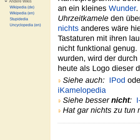
Andere Wikis
an ein kleines
Wunder
.
Wikipedia (de)
Wikipedia (en)
Uhrzeitkamele
den über
Stupidedia
Uncyclopedia (en)
nichts
anderes wäre hie
Tastaturen mit ihren la
nicht funktional genug
wurden, wird der durc
heute als Logo dieser d
Siehe auch:
IPod
od
iKamelopedia
Siehe besser
nicht
:
I
Hat gar nichts zu tun 