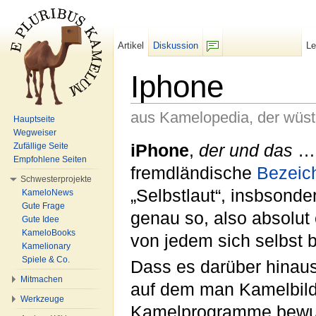
Artikel
Diskussion
L
F/b
Iphone
aus Kamelopedia, der wüs
Hauptseite
Wegweiser
Wechseln zu:
Navigation
,
Suche
iPhone
,
der und das
… 
Zufällige Seite
Empfohlene Seiten
fremdländische
Bezeic
Schwesterprojekte
„Selbstlaut“, insbsonde
KameloNews
Gute Frage
genau so, also absolut
Gute Idee
KameloBooks
von jedem sich selbs
Kamelionary
Spiele & Co.
Dass es darüber hinau
Mitmachen
auf dem man Kamelbild
Werkzeuge
Kamelprogramme bewun