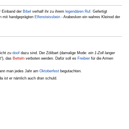
r Einband der
Bibel
verhalf ihr zu ihrem
legendären Ruf
. Gefertigt
gen mit handgeprägten
Elfensteissbein
- Arabesken ein wahres Kleinod der
nicht zu
doof
dazu sind. Der Zölibart (damalige Mode:
ein 1-Zoll langer
t“), das
Betteln
verboten werden. Dafür soll es
Freibier
für die Armen
 kann man jedes Jahr am
Oktoberfest
begutachten.
da ist er nämlich auch dran schuld.