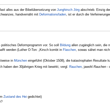
 fast alles aus der Bibelübersetzung von
Junghirsch Jörg
abschrieb. Einzig de
chwanzes, handvernäht mit
Deformationsfaden
, ist er durch die Verfeinerun
ein politisches Deformprogramm vor. So soll
Bildung
allen zugänglich sein, die 
hafft werden (Luther O-Ton: „Kirsch kombt in
Flaschen
, sowas sähet man nich
stweise in
München
eingeführt (Oktober 1508), die katastrophalen Resultate
ch haben den 30jährigen Krieg mit bewirkt, vergl.
Rauchen
, jawohl
Rauchen
- 
(im
Zustand des Hei
gedichtet)
r?