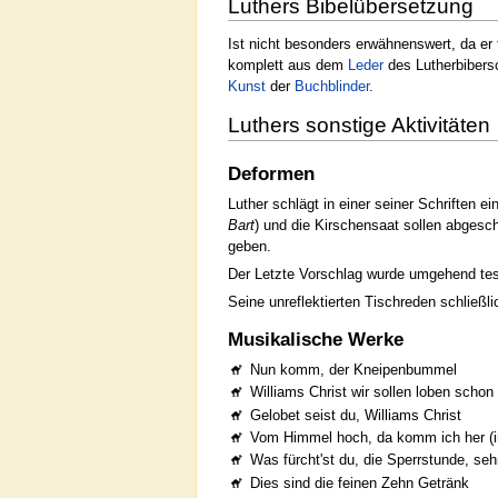
Luthers Bibelübersetzung
Ist nicht besonders erwähnenswert, da er
komplett aus dem
Leder
des Lutherbibers
Kunst
der
Buchblinder
.
Luthers sonstige Aktivitäten
Deformen
Luther schlägt in einer seiner Schriften 
Bart
) und die Kirschensaat sollen abgesc
geben.
Der Letzte Vorschlag wurde umgehend te
Seine unreflektierten Tischreden schließli
Musikalische Werke
Nun komm, der Kneipenbummel
Williams Christ wir sollen loben schon
Gelobet seist du, Williams Christ
Vom Himmel hoch, da komm ich her 
Was fürcht'st du, die Sperrstunde, seh
Dies sind die feinen Zehn Getränk