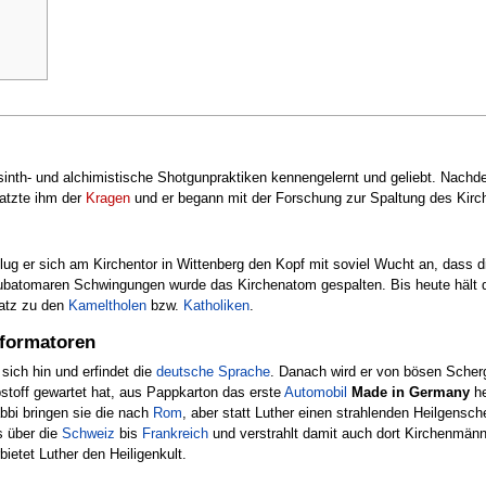
sinth- und alchimistische Shotgunpraktiken kennengelernt und geliebt. Nach
latzte ihm der
Kragen
und er begann mit der Forschung zur Spaltung des Kir
hlug er sich am Kirchentor in Wittenberg den Kopf mit soviel Wucht an, dass
 subatomaren Schwingungen wurde das Kirchenatom gespalten. Bis heute hält 
atz zu den
Kameltholen
bzw.
Katholiken
.
eformatoren
 sich hin und erfindet die
deutsche Sprache
. Danach wird er von bösen Sche
stoff gewartet hat, aus Pappkarton das erste
Automobil
Made in Germany
he
bbi bringen sie die nach
Rom
, aber statt Luther einen strahlenden Heilgensch
s über die
Schweiz
bis
Frankreich
und verstrahlt damit auch dort Kirchenmänn
ietet Luther den Heiligenkult.