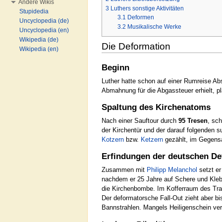
Andere Wikis
3
Luthers sonstige Aktivitäten
Stupidedia
3.1
Deformen
Uncyclopedia (de)
3.2
Musikalische Werke
Uncyclopedia (en)
Wikipedia (de)
Die Deformation
Wikipedia (en)
Beginn
Luther hatte schon auf einer Rumreise Ab
Abmahnung für die Abgassteuer erhielt, p
Spaltung des Kirchenatoms
Nach einer Sauftour durch
95 Tresen
, sc
der Kirchentür und der darauf folgenden
Kotzern
bzw.
Ketzern
gezählt, im Gegens
Erfindungen der deutschen D
Zusammen mit
Philipp Melanchol
setzt er
nachdem er 25 Jahre auf Schere und Kleb
die Kirchenbombe. Im Kofferraum des Tra
Der deformatorsche Fall-Out zieht aber bi
Bannstrahlen. Mangels Heiligenschein verb