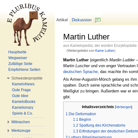
Artikel
Diskussion
F/b
Martin Luther
aus Kamelopedia, der wüsten Enzyklopädie
(Weitergeleitet von
Kame Luther
)
Hauptseite
Wechseln zu:
Navigation
,
Suche
Wegweiser
Martin Luther
(eigentlich
Mardin Ludder
–
Zufällige Seite
Martin Luscher
und von enger Vertrauten l
Empfohlene Seiten
deutschen Sprache
, das machte ihn somi
Schwesterprojekte
Als Armer-Augustin-Mönch gelang es ihm 
KameloNews
spalten. Durch seine sprachliche und schr
Gute Frage
Weißglut zu bringen. Außerdem war er ein
Gute Idee
gibt.
KameloBooks
Inhaltsverzeichnis
[
Verbergen
]
Kamelionary
Spiele & Co.
1
Die Deformation
1.1
Beginn
Mitmachen
1.2
Spaltung des Kirchenatoms
Werkzeuge
1.3
Erfindungen der deutschen Deform
2
Luthers Bibelübersetzung