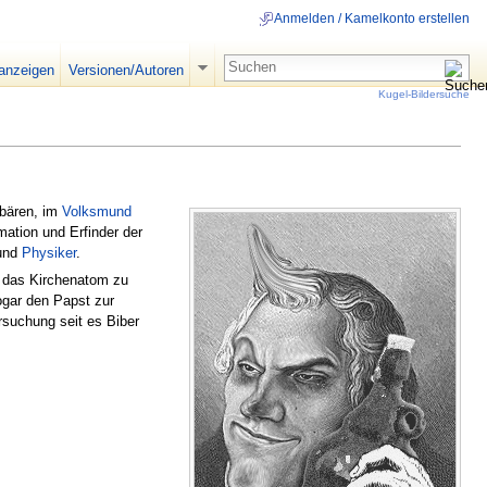
Anmelden / Kamelkonto erstellen
 anzeigen
Versionen/Autoren
Kugel-Bildersuche
sbären, im
Volksmund
mation und Erfinder der
und
Physiker
.
 das Kirchenatom zu
ogar den Papst zur
rsuchung seit es Biber