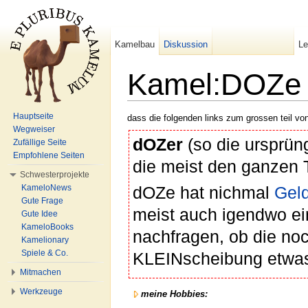
Kamelbau
Diskussion
L
Kamel:DOZe
Wechseln zu:
Navigation
,
Suche
Hauptseite
dass die folgenden links zum grossen teil von
Wegweiser
dOZer
(so die ursprün
Zufällige Seite
Empfohlene Seiten
die meist den ganzen 
Schwesterprojekte
KameloNews
dOZe hat nichmal
Gel
Gute Frage
meist auch igendwo ein
Gute Idee
KameloBooks
nachfragen, ob die noc
Kamelionary
Spiele & Co.
KLEINscheibung etwas
Mitmachen
Werkzeuge
meine Hobbies: