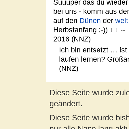
Suuuper das du wieder
bei uns - komm aus d
auf den
Dünen
der
welt
Herbstanfang ;-)) ++ --
2016 (NNZ)
Ich bin entsetzt … i
laufen lernen? Großa
(NNZ)
Diese Seite wurde zul
geändert.
Diese Seite wurde bish
nur alle Nase lang aktua