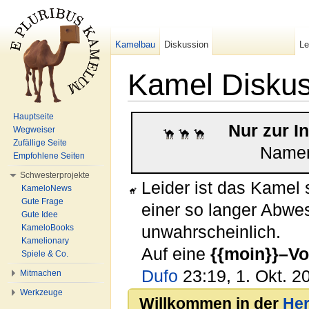
Kamelbau
Diskussion
L
Kamel Diskus
Wechseln zu:
Navigation
,
Suche
Hauptseite
Nur zur I
Wegweiser
Zufällige Seite
Name
Empfohlene Seiten
Schwesterprojekte
Leider ist das Kamel
KameloNews
Gute Frage
einer so langer Abwe
Gute Idee
unwahrscheinlich.
KameloBooks
Kamelionary
Auf eine
{{moin}}–Vo
Spiele & Co.
Dufo
23:19, 1. Okt. 2
Mitmachen
Werkzeuge
Willkommen in der
He