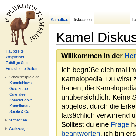
Kamelbau
Diskussion
L
Kamel Diskus
Wechseln zu:
Navigation
,
Suche
Hauptseite
Willkommen in der
He
Wegweiser
Zufällige Seite
Ich begrüße dich mal i
Empfohlene Seiten
Schwesterprojekte
Kamelopedia. Du wirst 
KameloNews
haben, die Kamelopedia
Gute Frage
Gute Idee
unübersichtlich. Keine 
KameloBooks
abgelöst durch die Erk
Kamelionary
Spiele & Co.
tatsächlich verwirrend u
Mitmachen
Solltest du eine
Frage
ha
Werkzeuge
beantworten
, ich bin e