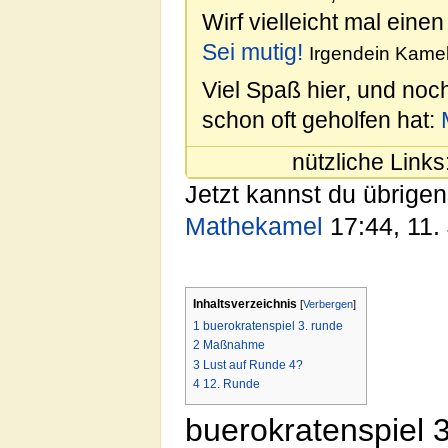
Wirf vielleicht mal einen
Sei mutig!
Irgendein Kamel
Viel Spaß hier, und noc
schon oft geholfen hat:
nützliche Links
Jetzt kannst du übrigen
Mathekamel
17:44, 11.
Inhaltsverzeichnis
[
Verbergen
]
1
buerokratenspiel 3. runde
2
Maßnahme
3
Lust auf Runde 4?
4
12. Runde
buerokratenspiel 