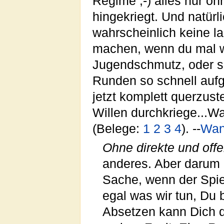
Regime ;-) alles nur oh
hingekriegt. Und natürli
wahrscheinlich keine l
machen, wenn du mal w
Jugendschmutz, oder s
Runden so schnell aufg
jetzt komplett querzus
Willen durchkriege...Wa
(Belege:
1
2
3
4
). --
Wan
Ohne direkte und off
anderes. Aber darum g
Sache, wenn der Spiell
egal was wir tun, Du 
Absetzen kann Dich 