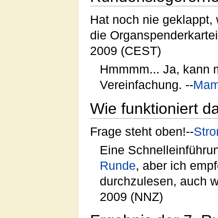
Hat noch nie geklappt, 
die Organspenderkartei
2009 (CEST)
Hmmmm... Ja, kann m
Vereinfachung. --
Mam
Wie funktioniert d
Frage steht oben!--
Stro
Eine Schnelleinführu
Runde
, aber ich empf
durchzulesen, auch we
2009 (NNZ)