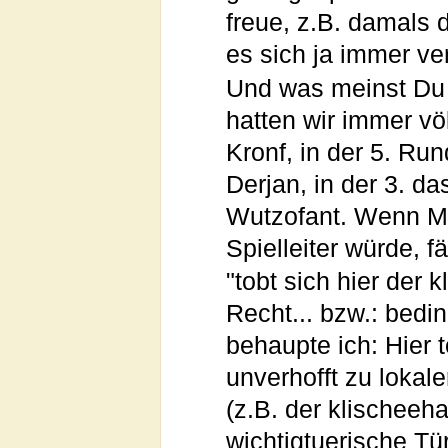
freue, z.B. damals
es sich ja immer ve
Und was meinst Du m
hatten wir immer völ
Kronf, in der 5. Ru
Derjan, in der 3. d
Wutzofant. Wenn M
Spielleiter würde, f
"tobt sich hier der
Recht... bzw.: bed
behaupte ich: Hier 
unverhofft zu lokal
(z.B. der klischeeh
wichtigtuerische Tü