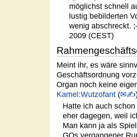
möglichst schnell au
lustig bebilderten 
wenig abschreckt. ;-
2009 (CEST)
Rahmengeschäfts
Meint ihr, es wäre sinn
Geschäftsordnung vorzu
Organ noch keine eige
Kamel:Wutzofant
(
✉✍
Hatte ich auch schon 
eher dagegen, weil ich
Man kann ja als Spie
GOs vergangener Run