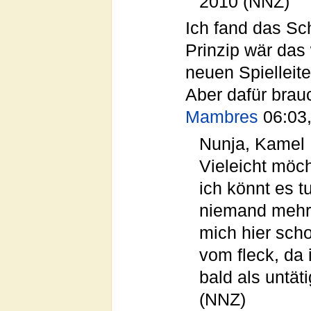
2010 (NNZ)
Ich fand das Sc
Prinzip wär das 
neuen Spielleite
Aber dafür brauc
Mambres
06:03,
Nunja, Kamel 
Vieleicht möch
ich könnt es 
niemand mehr 
mich hier sch
vom fleck, da
bald als untät
(NNZ)