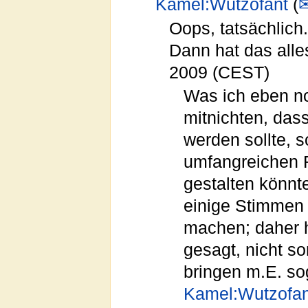
Kamel:Wutzofant
(
Oops, tatsächlich
Dann hat das alle
2009 (CEST)
Was ich eben n
mitnichten, dass
werden sollte, s
umfangreichen 
gestalten könnt
einige Stimmen 
machen; daher ha
gesagt, nicht so
bringen m.E. sog
Kamel:Wutzofan