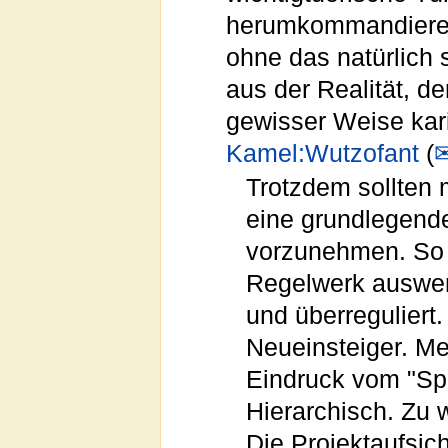
herumkommandierend
ohne das natürlich
aus der Realität, de
gewisser Weise kari
Kamel:Wutzofant
(
Trotzdem sollten 
eine grundlegend
vorzunehmen. So i
Regelwerk auswen
und überreguliert.
Neueinsteiger. M
Eindruck vom "Spi
Hierarchisch. Zu
Die Projektaufsic