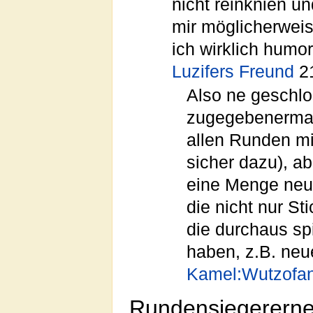
nicht reinknien u
mir möglicherweis
ich wirklich humor
Luzifers Freund
21
Also ne geschlos
zugegebenermass
allen Runden mi
sicher dazu), ab
eine Menge neu
die nicht nur S
die durchaus sp
haben, z.B. neu
Kamel:Wutzofan
Rundensiegerern