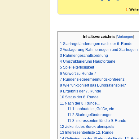
Weite
Inhaltsverzeichnis
[
Verbergen
]
1
Startregeländerungen nach der 6. Runde
2
Auslagerung Rahmenregeln und Startregeln
3
Rahmengeschäftsordnung
4
Umstrukturierung Hauptorgane
5
Spielleiterlosigkeit
6
Vorwort zu Runde 7
7
Rundensiegerernennungskonferenz
8
Wie funktioniert das Bürokratenspiel?
9
Ergebnis der 7. Runde
10
Status der 8. Runde
11
Nach der 8. Runde...
11.1
Lobhudelei, Grüße, etc.
11.2
Startregeländerungen
11.3
Interessenten für die 9. Runde
12
Zukunft des Bürokratenspiels
13
Interessentenliste 12. Runde
14
Optimierung der Startregeln für die 12. Run