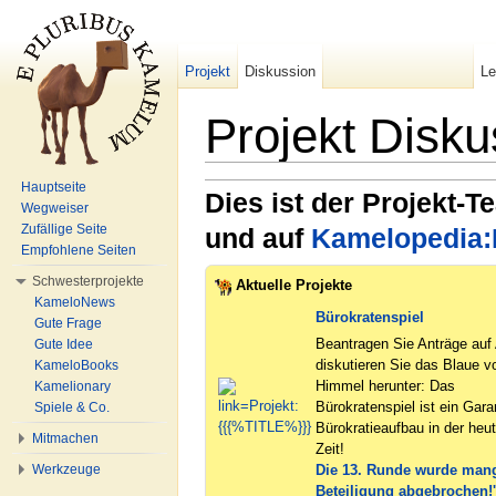
Projekt
Diskussion
L
Projekt Disku
Wechseln zu:
Navigation
,
Suche
Hauptseite
Dies ist der Projekt-T
Wegweiser
Zufällige Seite
und auf
Kamelopedia:
Empfohlene Seiten
Schwesterprojekte
Aktuelle Projekte
KameloNews
Bürokratenspiel
Gute Frage
Beantragen Sie Anträge auf 
Gute Idee
diskutieren Sie das Blaue 
KameloBooks
Himmel herunter: Das
Kamelionary
Bürokratenspiel ist ein Garan
Spiele & Co.
Bürokratieaufbau in der heu
Mitmachen
Zeit!
Die 13. Runde wurde man
Werkzeuge
Beteiligung abgebrochen!'