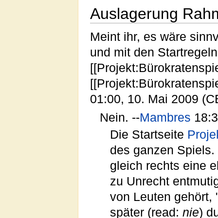
Auslagerung Rahm
Meint ihr, es wäre sinn
und mit den Startregeln
[[Projekt:Bürokratensp
[[Projekt:Bürokratenspie
01:00, 10. Mai 2009 (
Nein. --
Mambres
18:3
Die Startseite
Proje
des ganzen Spiels. 
gleich rechts eine el
zu Unrecht entmuti
von Leuten gehört, "
später (read:
nie
) d