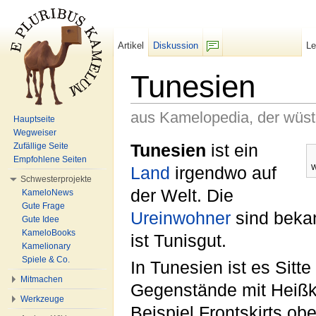
Artikel
Diskussion
L
F/b
Tunesien
aus Kamelopedia, der wüs
Hauptseite
Wegweiser
Wechseln zu:
Navigation
,
Suche
Tunesien
ist ein
Zufällige Seite
Empfohlene Seiten
W
Land
irgendwo auf
Schwesterprojekte
der Welt. Die
KameloNews
Gute Frage
Ureinwohner
sind beka
Gute Idee
KameloBooks
ist Tunisgut.
Kamelionary
Spiele & Co.
In Tunesien ist es Sitt
Mitmachen
Gegenstände mit Heißkl
Werkzeuge
Beispiel Frontskirts obe