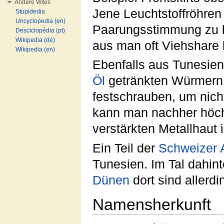
Andere Wikis
Jene Leuchtstoffröhren
Stupidedia
Uncyclopedia (en)
Paarungsstimmung zu b
Desciclopédia (pt)
Wikipedia (de)
aus man oft Viehshare
Wikipedia (en)
Ebenfalls aus Tunesie
Öl
getränkten Würmern a
festschrauben, um nic
kann man nachher höchs
verstärkten Metallhaut 
Ein Teil der
Schweizer
Tunesien. Im Tal dahint
Dünen
dort sind allerdi
Namensherkunft