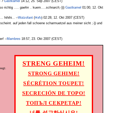
e ?
Gastkamel
14:12, 25. Sep 2007 (CEST)
o richtig .....
gaehn
.. kuem.....
schnarch
;-)))
Gastkamel
01:00, 12. Okt
 hihihi... --
Wutzofant
(
✉✍
) 02:28, 12. Okt 2007 (CEST)
scheint. auf jeden fall schoene scharmuetzel aus meiner sicht ;-)) und
r! --
Mambres
18:57, 23. Okt 2007 (CEST)
STRENG GEHEIM!
sagt.
STRONG GEHIME!
SÉCRÉTION TOUPET!
SECRECIÓN DE TOPO!
ТОПЪЛ СЕКРЕТАР!
너를 성교하십시요!