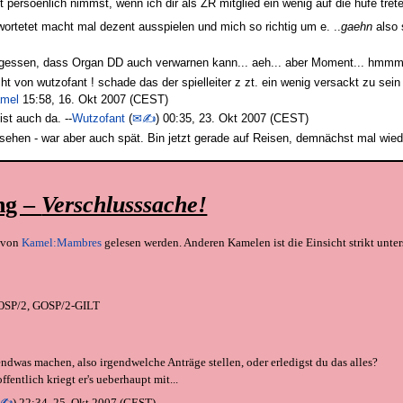
 persoenlich nimmst, wenn ich dir als ZR mitglied ein wenig auf die hufe tret
wortetet macht mal dezent ausspielen und mich so richtig um e. ..
gaehn
also s
vergessen, dass Organ DD auch verwarnen kann... aeh... aber Moment... hmmm...
von wutzofant ! schade das der spielleiter z zt. ein wenig versackt zu sein 
amel
15:58, 16. Okt 2007 (CEST)
st auch da. --
Wutzofant
(
✉✍
) 00:35, 23. Okt 2007 (CEST)
esehen - war aber auch spät. Bin jetzt gerade auf Reisen, demnächst mal wiede
ng –
Verschlusssache!
r von
Kamel:Mambres
gelesen werden. Anderen Kamelen ist die Einsicht strikt unter
OSP/2, GOSP/2-GILT
ndwas machen, also irgendwelche Anträge stellen, oder erledigst du das alles?
ffentlich kriegt er's ueberhaupt mit...
✉✍
) 22:34, 25. Okt 2007 (CEST)