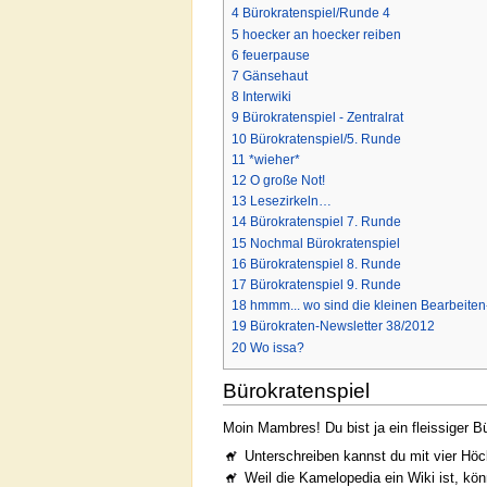
4
Bürokratenspiel/Runde 4
5
hoecker an hoecker reiben
6
feuerpause
7
Gänsehaut
8
Interwiki
9
Bürokratenspiel - Zentralrat
10
Bürokratenspiel/5. Runde
11
*wieher*
12
O große Not!
13
Lesezirkeln…
14
Bürokratenspiel 7. Runde
15
Nochmal Bürokratenspiel
16
Bürokratenspiel 8. Runde
17
Bürokratenspiel 9. Runde
18
hmmm... wo sind die kleinen Bearbeiten
19
Bürokraten-Newsletter 38/2012
20
Wo issa?
Bürokratenspiel
Moin Mambres! Du bist ja ein fleissiger B
Unterschreiben kannst du mit vier Hö
Weil die Kamelopedia ein Wiki ist, kö