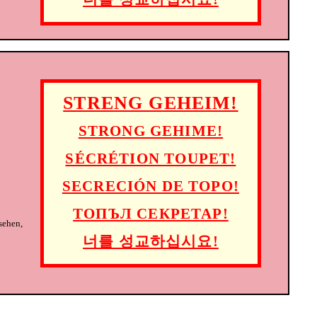
STRENG GEHEIM!
STRONG GEHIME!
SÉCRÉTION TOUPET!
SECRECIÓN DE TOPO!
ТОПЪЛ СЕКРЕТАР!
sehen,
너를 성교하십시요!