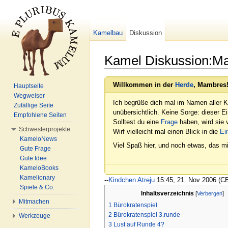
Kamelbau
Diskussion
Kamel Diskussion:M
Wechseln zu:
Navigation
,
Suche
Willkommen in der
Herde
, Mambres
Hauptseite
Wegweiser
Ich begrüße dich mal im Namen aller K
Zufällige Seite
unübersichtlich. Keine Sorge: dieser E
Empfohlene Seiten
Solltest du eine
Frage
haben, wird sie v
Schwesterprojekte
Wirf vielleicht mal einen Blick in die
Ei
KameloNews
Viel Spaß hier, und noch etwas, das mi
Gute Frage
Gute Idee
KameloBooks
Kamelionary
--
Kindchen Atreju
15:45, 21. Nov 2006 (C
Spiele & Co.
Inhaltsverzeichnis
[
Verbergen
]
Mitmachen
1
Bürokratenspiel
2
Bürokratenspiel 3.runde
Werkzeuge
3
Lust auf Runde 4?