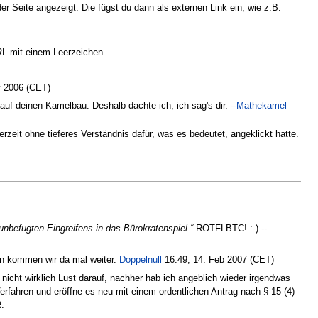
er Seite angezeigt. Die fügst du dann als externen Link ein, wie z.B.
URL mit einem Leerzeichen.
v 2006 (CET)
auf deinen Kamelbau. Deshalb dachte ich, ich sag's dir. --
Mathekamel
nerzeit ohne tieferes Verständnis dafür, was es bedeutet, angeklickt hatte.
unbefugten Eingreifens in das Bürokratenspiel.“
ROTFLBTC! :-) --
nn kommen wir da mal weiter.
Doppelnull
16:49, 14. Feb 2007 (CET)
h nicht wirklich Lust darauf, nachher hab ich angeblich wieder irgendwas
rfahren und eröffne es neu mit einem ordentlichen Antrag nach § 15 (4)
R.