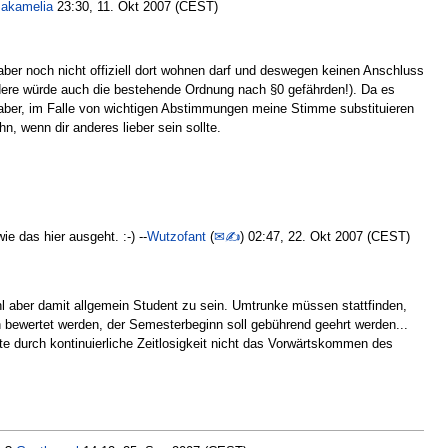
akamelia
23:30, 11. Okt 2007 (CEST)
aber noch nicht offiziell dort wohnen darf und deswegen keinen Anschluss
ndere würde auch die bestehende Ordnung nach §0 gefährden!). Da es
ch aber, im Falle von wichtigen Abstimmungen meine Stimme substituieren
n, wenn dir anderes lieber sein sollte.
ie das hier ausgeht. :-) --
Wutzofant
(
✉✍
) 02:47, 22. Okt 2007 (CEST)
hl aber damit allgemein Student zu sein. Umtrunke müssen stattfinden,
ewertet werden, der Semesterbeginn soll gebührend geehrt werden...
hte durch kontinuierliche Zeitlosigkeit nicht das Vorwärtskommen des