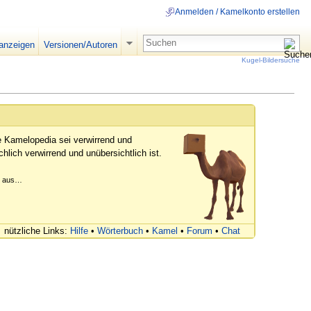
Anmelden / Kamelkonto erstellen
 anzeigen
Versionen/Autoren
Kugel-Bildersuche
e Kamelopedia sei verwirrend und
hlich verwirrend und unübersichtlich ist.
er aus…
nützliche Links:
Hilfe
•
Wörterbuch
•
Kamel
•
Forum
•
Chat