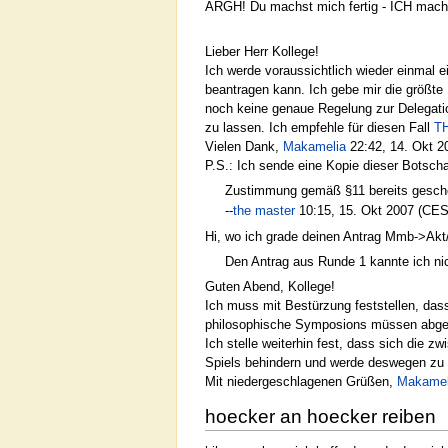
ARGH! Du machst mich fertig - ICH mache
Lieber Herr Kollege!
Ich werde voraussichtlich wieder einmal 
beantragen kann. Ich gebe mir die größte
noch keine genaue Regelung zur Delegation
zu lassen. Ich empfehle für diesen Fall
T
Vielen Dank,
Makamelia
22:42, 14. Okt 
P.S.: Ich sende eine Kopie dieser Botscha
Zustimmung gemäß §11 bereits gesc
--
the master
10:15, 15. Okt 2007 (CE
Hi, wo ich grade deinen Antrag Mmb->Akt
Den Antrag aus Runde 1 kannte ich nich
Guten Abend, Kollege!
Ich muss mit Bestürzung feststellen, das
philosophische Symposions müssen abgeha
Ich stelle weiterhin fest, dass sich die 
Spiels behindern und werde deswegen zu 
Mit niedergeschlagenen Grüßen,
Makamel
hoecker an hoecker reiben