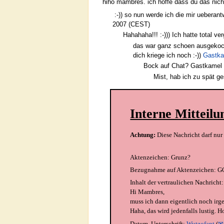
hiho mambres. ich hoffe dass du das nicht
:-)) so nun werde ich die mir ueberant
2007 (CEST)
Hahahaha!!! :-))) Ich hatte total 
das war ganz schoen ausgekocht 
dich kriege ich noch :-))
Gastk
Bock auf Chat? Gastkamel i
Mist, hab ich zu spät g
Interne Mitteilu
Achtung:
Diese Nachricht darf nu
Aktenzeichen:
Grunz?
Bezugnahme auf Aktenzeichen:
G
Inhalt der vertraulichen Nachricht:
Hi Mambres,
muss ich dann eigentlich noch irge
Haha, das wird jedenfalls lustig. Ho
Datum, Unterschrift:
Wutzofant
(