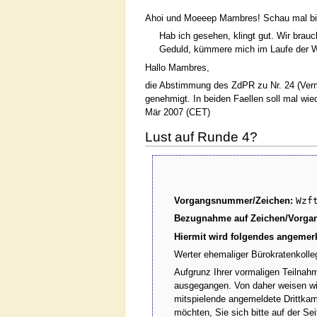
Ahoi und Moeeep Mambres! Schau mal bit
Hab ich gesehen, klingt gut. Wir bra
Geduld, kümmere mich im Laufe der
Hallo Mambres,
die Abstimmung des ZdPR zu Nr. 24 (Vermi
genehmigt. In beiden Faellen soll mal wie
Mär 2007 (CET)
Lust auf Runde 4?
Vorgangsnummer/Zeichen:
Wzf
Bezugnahme auf Zeichen/Vorga
Hiermit wird folgendes angemerk
Werter ehemaliger Bürokratenkolle
Aufgrunz Ihrer vormaligen Teilnahm
ausgegangen. Von daher weisen wir
mitspielende angemeldete Drittka
möchten, Sie sich bitte auf der Se