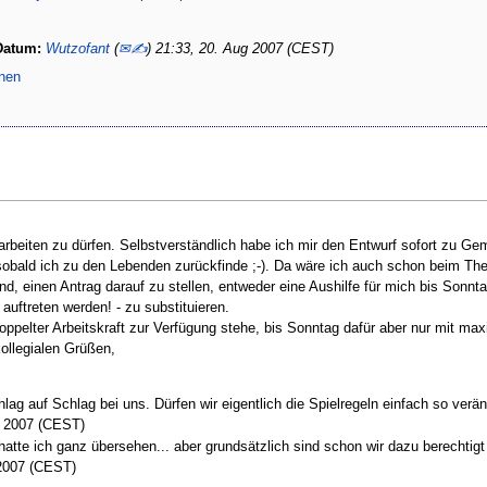
Datum:
Wutzofant
(
✉✍
) 21:33, 20. Aug 2007 (CEST)
onen
rbeiten zu dürfen. Selbstverständlich habe ich mir den Entwurf sofort zu Ge
n, sobald ich zu den Lebenden zurückfinde ;-). Da wäre ich auch schon beim T
, einen Antrag darauf zu stellen, entweder eine Aushilfe für mich bis Sonnta
 auftreten werden! - zu substituieren.
oppelter Arbeitskraft zur Verfügung stehe, bis Sonntag dafür aber nur mit maxi
ollegialen Grüßen,
hlag auf Schlag bei uns. Dürfen wir eigentlich die Spielregeln einfach so ver
p 2007 (CEST)
hatte ich ganz übersehen... aber grundsätzlich sind schon wir dazu berechtigt
2007 (CEST)