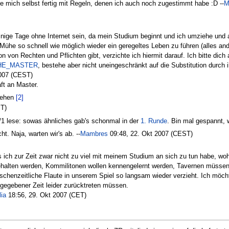
 mich selbst fertig mit Regeln, denen ich auch noch zugestimmt habe :D --
M
einige Tage ohne Internet sein, da mein Studium beginnt und ich umziehe und 
 Mühe so schnell wie möglich wieder ein geregeltes Leben zu führen (alles a
 von Rechten und Pflichten gibt, verzichte ich hiermit darauf. Ich bitte di
HE_MASTER
, bestehe aber nicht uneingeschränkt auf die Substitution durch ih
2007 (CEST)
ft an Master.
hehen
[2]
ST)
/1 lese: sowas ähnliches gab's schonmal in der
1. Runde
. Bin mal gespannt, w
t. Naja, warten wir's ab. --
Mambres
09:48, 22. Okt 2007 (CEST)
s ich zur Zeit zwar nicht zu viel mit meinem Studium an sich zu tun habe, wo
lten werden, Kommilitonen wollen kennengelernt werden, Tavernen müssen b
zwischenzeitliche Flaute in unserem Spiel so langsam wieder verzieht. Ich möc
gegebener Zeit leider zurücktreten müssen.
ia
18:56, 29. Okt 2007 (CET)