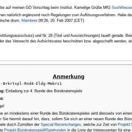
te auf meinen GO Vorschlag beim Institut. Kamelige Grüße MfG
Sushifresse
uchen natürlich ergänzend noch Regelungen zum Auflösungsverfahren. Habe da 
 Woche drum.
Mambres
09:26, 20. Feb 2007 (CET)
ttlungsausschuss) und Nr. 28 (Titel und Auszeichnungen) laueft gerade. Beid
der das Vetorecht des Aufsichtsrates beschnitten bzw. abgeschafft werden, dah
Anmerkung
t-Brkrtspl-Rnd4-Eldg-Mmbrs1
ng:
Einladung zur 4. Runde des Bürokratenspiels
t:
ge!
e an mindestens einer Runde des Bürokratenspieles wird diesseits von einem 
 Sie hiermit darauf hin, dass, sofern Sie sich an einer neuen Runde des Büro
mele durch Zumüllen der
Special:Recentchanges
, welche zur Zeit von
Projekt
ite
Projekt:Bürokratenspiel#Spielrunden
in die Liste der Interessenten für ein