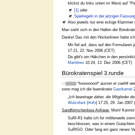
klickst du links unten im Menü auf "Pe
[1]
oder
Spielregeln in der jetzigen Fassun
Also jeweils nur eine eckige Klammer 
Man sieht sich in den Hallen der Bürokratie
Danke! Das mit den Höckerlinien hatte i
Mir fiel auf, dass auf den Formularen 
17:21, 22. Nov 2006 (CET)
Da gibt's ein Häkchen in den persönlic
Mambres
10:24, 13. Dez 2006 (CET)
Bürokratenspiel 3.runde
-:-))))))))) *looooooool*
ausser er zaehlt weit
sooo mag ich die buerokratie
Gastkamel
2
„Ich beantrage daher, die Mitglieder d
Wutzofant
(
✉✍
) 17:25, 29. Jan 2007
Sandförmchenlose Anfrage:
Moin! Kannst 
SuRI-R1 halte ich für mittlerweile zie
beschlossen, was in einem Gutachten z
SuRIGO. Oder fang ein ganz neues Ver