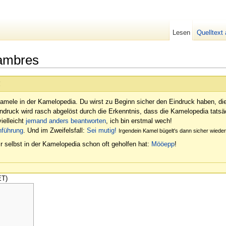
Lesen
Quelltext
ambres
!
amele in der Kamelopedia. Du wirst zu Beginn sicher den Eindruck haben, di
indruck wird rasch abgelöst durch die Erkenntnis, dass die Kamelopedia tatsäc
ielleicht
jemand anders beantworten
, ich bin erstmal wech!
nführung
. Und im Zweifelsfall:
Sei mutig!
Irgendein Kamel bügelt's dann sicher wied
r selbst in der Kamelopedia schon oft geholfen hat:
Mööepp
!
ET)