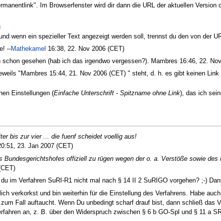
rmanentlink". Im Browserfenster wird dir dann die URL der aktuellen Version d
g
und wenn ein spezieller Text angezeigt werden soll, trennst du den von der 
! --
Mathekamel
16:38, 22. Nov 2006 (CET)
ch schon gesehen (hab ich das irgendwo vergessen?). Mambres 16:46, 22. No
jeweils "Mambres 15:44, 21. Nov 2006 (CET) " steht, d. h. es gibt keinen Link 
hen Einstellungen (
Einfache Unterschrift - Spitzname ohne Link
), das ich sei
er bis zur vier ... die fuenf scheidet voellig aus!
0:51, 23. Jan 2007 (CET)
es Bundesgerichtshofes offiziell zu rügen wegen der o. a. Verstöße sowie des 
 (CET)
du im Verfahren SuRI-R1 nicht mal nach § 14 II 2 SuRIGO vorgehen? ;-) Da
mlich verkorkst und bin weiterhin für die Einstellung des Verfahrens. Habe auc
um Fall auftaucht. Wenn Du unbedingt scharf drauf bist, dann schließ das Ve
fahren an, z. B. über den Widerspruch zwischen § 6 b GO-Spl und § 11 a S