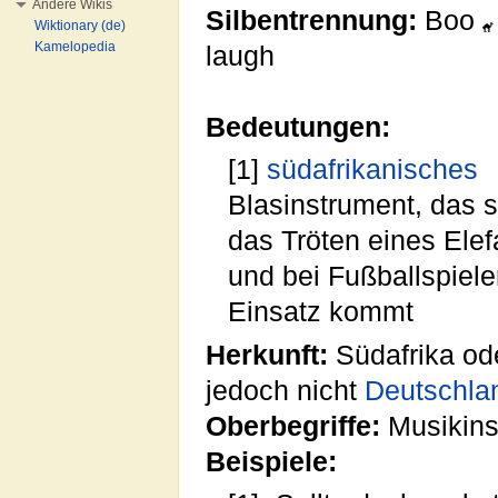
Andere Wikis
Silbentrennung:
Boo
Wiktionary (de)
Kamelopedia
laugh
Bedeutungen:
[1]
südafrikanisches
Blasinstrument, das s
das Tröten eines Elef
und bei Fußballspiel
Einsatz kommt
Herkunft:
Südafrika od
jedoch nicht
Deutschla
Oberbegriffe:
Musikins
Beispiele: