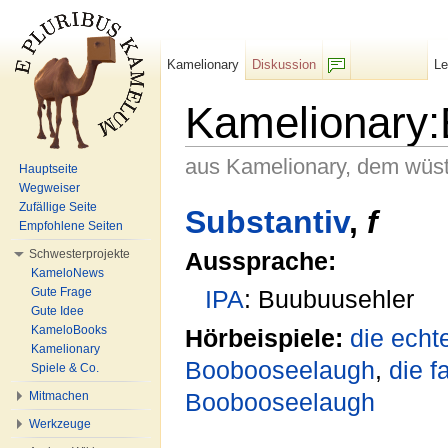
Kamelionary
Diskussion
L
F/b
Kamelionary
aus Kamelionary, dem wüs
Hauptseite
Wegweiser
Wechseln zu:
Navigation
,
Suche
Zufällige Seite
Substantiv
,
f
Empfohlene Seiten
Schwesterprojekte
Aussprache:
KameloNews
Gute Frage
IPA
: Buubuusehler
Gute Idee
KameloBooks
Hörbeispiele:
die echt
Kamelionary
Boobooseelaugh
,
die f
Spiele & Co.
Boobooseelaugh
Mitmachen
Werkzeuge