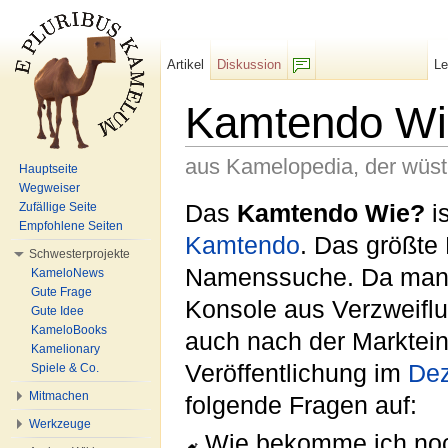
Artikel
Diskussion
L
F/b
Kamtendo Wi
aus Kamelopedia, der wüs
Hauptseite
Wegweiser
Wechseln zu:
Navigation
,
Suche
Das
Kamtendo Wie?
is
Zufällige Seite
Empfohlene Seiten
Kamtendo
. Das größte
Schwesterprojekte
Namenssuche. Da man l
KameloNews
Gute Frage
Konsole aus Verzweiflu
Gute Idee
KameloBooks
auch nach der Marktein
Kamelionary
Veröffentlichung im
De
Spiele & Co.
Mitmachen
folgende Fragen auf:
Werkzeuge
Wie bekomme ich noc