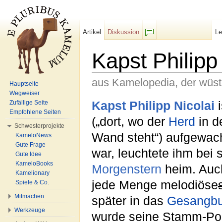
Artikel
Diskussion
L
F/b
Kapst Philipp
aus Kamelopedia, der wüs
Hauptseite
Wegweiser
Wechseln zu:
Navigation
,
Suche
Kapst Philipp Nicolai
i
Zufällige Seite
Empfohlene Seiten
(„dort, wo der
Herd
in d
Schwesterprojekte
Wand steht“) aufgewa
KameloNews
Gute Frage
war, leuchtete ihm bei 
Gute Idee
KameloBooks
Morgenstern
heim. Auch
Kamelionary
jede Menge melodiöse
Spiele & Co.
Mitmachen
später in das
Gesangb
Werkzeuge
wurde seine Stamm-Po