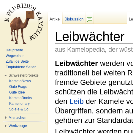
Artikel
Diskussion
L
F/b
Leibwächter
aus Kamelopedia, der wüs
Hauptseite
Wegweiser
Wechseln zu:
Navigation
,
Suche
Leibwächter
werden v
Zufällige Seite
Empfohlene Seiten
traditionell bei weiten 
Schwesterprojekte
fremde Gebiete genutzt
KameloNews
Gute Frage
schützen die Leibwächt
Gute Idee
KameloBooks
den
Leib
der Kamele vo
Kamelionary
Übergriffen, sondern a
Spiele & Co.
Mitmachen
gehören zur Standardau
Werkzeuge
Leibwächter werden nur