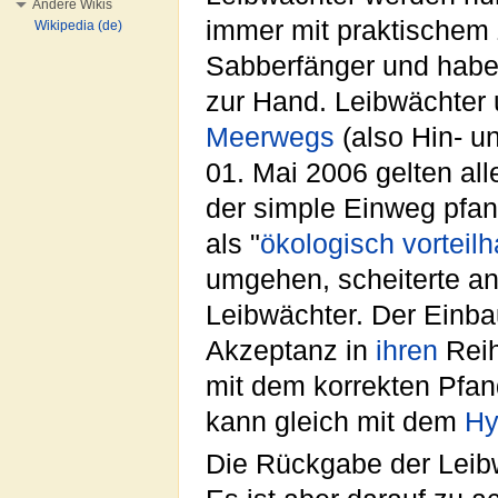
Andere Wikis
immer mit praktischem 
Wikipedia (de)
Sabberfänger und habe
zur Hand. Leibwächter 
Meerwegs
(also Hin- u
01. Mai 2006 gelten al
der simple Einweg pfand
als "
ökologisch vorteilh
umgehen, scheiterte a
Leibwächter. Der Einbau
Akzeptanz in
ihren
Reih
mit dem korrekten Pfa
kann gleich mit dem
Hy
Die Rückgabe der Leibw