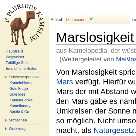
Artikel
Diskussion
L
F/b
Marslosigkeit
aus Kamelopedia, der wüs
Hauptseite
Wegweiser
(Weitergeleitet von
Maßlos
Zufällige Seite
Wechseln zu:
Navigation
,
Suche
Empfohlene Seiten
Von Marslosigkeit spri
Schwesterprojekte
Mars
verfügt. Hierfür wu
KameloNews
Gute Frage
Mars der mit Abstand w
Gute Idee
den Mars gäbe es näml
KameloBooks
Kamelionary
Umkreisen der Sonne n
Spiele & Co.
so möglich. Nicht umso
Mitmachen
macht, als
Naturgesetz
Werkzeuge