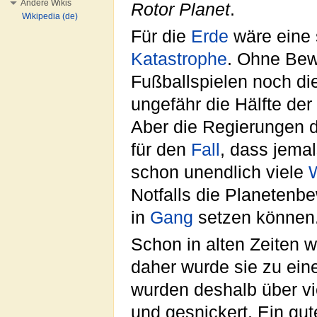
Andere Wikis
Rotor Planet
.
Wikipedia (de)
Für die
Erde
wäre eine 
Katastrophe
. Ohne Bew
Fußballspielen noch die
ungefähr die Hälfte der
Aber die Regierungen 
für den
Fall
, dass jema
schon unendlich viele
W
Notfalls die Planetenb
in
Gang
setzen können
Schon in alten Zeiten 
daher wurde sie zu ein
wurden deshalb über v
und gesnickert. Ein gut