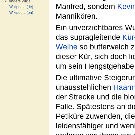
Andere Wikis
Manfred, sondern
Kevi
Wikipedia (de)
Wikipedia (en)
Mannikören.
Ein unverzichtbares Wun
das supragleitende
Kür
Weihe
so butterweich z
dieser Kür, sich doch l
um sein Hengstgehabe e
Die ultimative Steiger
unausstehlichen
Haarm
der Strecke und die blo
Falle. Spätestens an d
Petiküre zuwenden, die 
leidensfähiger und weni