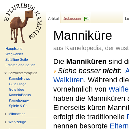
Artikel
Diskussion
L
F/b
Manniküre
aus Kamelopedia, der wüs
Hauptseite
Wegweiser
Wechseln zu:
Navigation
,
Suche
Die
Manniküren
sind d
Zufällige Seite
Empfohlene Seiten
Siehe besser
nicht
:
A
Schwesterprojekte
Walküren
. Während die
KameloNews
Gute Frage
vornehmlich von
Walfle
Gute Idee
KameloBooks
haben die Manniküren 
Kamelionary
Einerseits küren Manni
Spiele & Co.
Mitmachen
erfolgt die traditionelle
Werkzeuge
nennen besorgte
Eltern