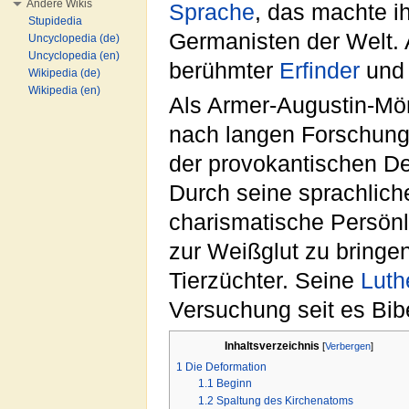
Andere Wikis
Sprache
, das machte i
Stupidedia
Germanisten der Welt.
Uncyclopedia (de)
Uncyclopedia (en)
berühmter
Erfinder
un
Wikipedia (de)
Wikipedia (en)
Als Armer-Augustin-Mö
nach langen Forschung
der provokantischen De
Durch seine sprachliche
charismatische Persönli
zur Weißglut zu bringe
Tierzüchter. Seine
Luth
Versuchung seit es Bibe
Inhaltsverzeichnis
[
Verbergen
]
1
Die Deformation
1.1
Beginn
1.2
Spaltung des Kirchenatoms