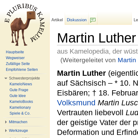
Artikel
Diskussion
L
F/b
Martin Luther
aus Kamelopedia, der wüs
Hauptseite
Wegweiser
(Weitergeleitet von
Martin
Zufällige Seite
Wechseln zu:
Navigation
,
Suche
Empfohlene Seiten
Martin Luther
(eigentl
Schwesterprojekte
auf Sächsisch – * 10. 
KameloNews
Gute Frage
Eisbären; † 18. Februar
Gute Idee
Volksmund
Martin Lus
KameloBooks
Kamelionary
Vertrauten liebevoll
Lud
Spiele & Co.
der geistige Vater der 
Mitmachen
Deformation und Erfind
Werkzeuge