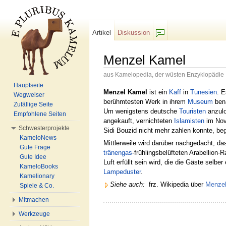
Artikel
Diskussion
F/b
Menzel Kamel
aus Kamelopedia, der wüsten Enzyklopädie
Wechseln zu:
Navigation
,
Suche
Hauptseite
Menzel Kamel
ist ein
Kaff
in
Tunesien
. 
Wegweiser
berühmtesten Werk in ihrem
Museum
bena
Zufällige Seite
Um wenigstens deutsche
Touristen
anzulo
Empfohlene Seiten
angekauft, vernichteten
Islamisten
im Nove
Schwesterprojekte
Sidi Bouzid nicht mehr zahlen konnte, be
KameloNews
Mittlerweile wird darüber nachgedacht, da
Gute Frage
tränengas
-frühlingsbelüfteten Arabellion
Gute Idee
Luft erfüllt sein wird, die die Gäste selb
KameloBooks
Lampeduster
.
Kamelionary
Siehe auch:
frz. Wikipedia über
Menze
Spiele & Co.
Mitmachen
Werkzeuge