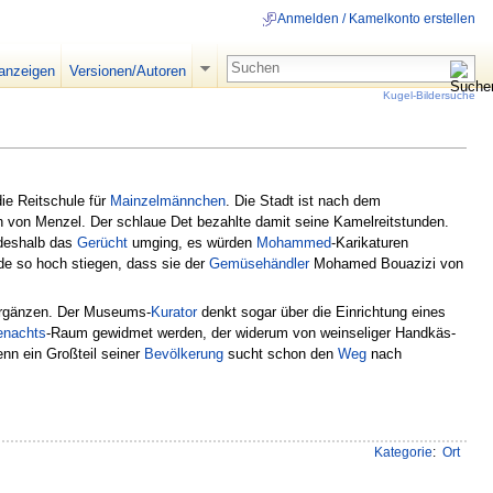
Anmelden / Kamelkonto erstellen
 anzeigen
Versionen/Autoren
Kugel-Bildersuche
ie Reitschule für
Mainzelmännchen
. Die Stadt ist nach dem
h von Menzel. Der schlaue Det bezahlte damit seine Kamelreitstunden.
 deshalb das
Gerücht
umging, es würden
Mohammed
-Karikaturen
de so hoch stiegen, dass sie der
Gemüsehändler
Mohamed Bouazizi von
ergänzen. Der Museums-
Kurator
denkt sogar über die Einrichtung eines
enachts
-Raum gewidmet werden, der widerum von weinseliger Handkäs-
enn ein Großteil seiner
Bevölkerung
sucht schon den
Weg
nach
Kategorie
:
Ort