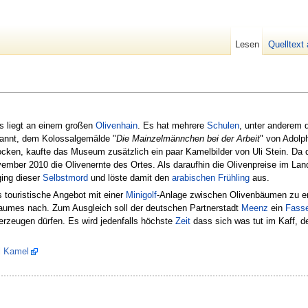
Lesen
Quelltext
Es liegt an einem großen
Olivenhain
. Es hat mehrere
Schulen
, unter anderem d
nnt, dem Kolossalgemälde "
Die Mainzelmännchen bei der Arbeit
" von Adolp
cken, kaufte das Museum zusätzlich ein paar Kamelbilder von Uli Stein. Da
mber 2010 die Olivenernte des Ortes. Als daraufhin die Olivenpreise im Lan
ging dieser
Selbstmord
und löste damit den
arabischen Frühling
aus.
s touristische Angebot mit einer
Minigolf
-Anlage zwischen Olivenbäumen zu 
-Raumes nach. Zum Ausgleich soll der deutschen Partnerstadt
Meenz
ein
Fass
er erzeugen dürfen. Es wird jedenfalls höchste
Zeit
dass sich was tut im Kaff, d
l Kamel