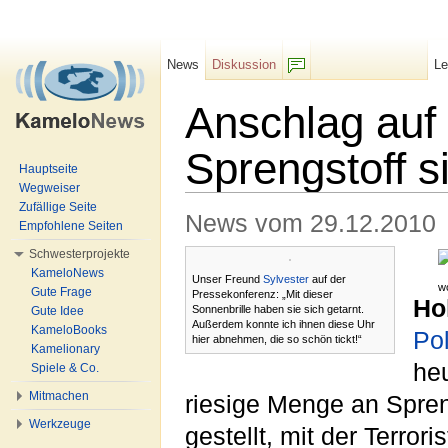
News
Diskussion
L
F/b
Anschlag auf S
Sprengstoff s
Hauptseite
Wegweiser
Wechseln zu:
Navigation
,
Suche
Zufällige Seite
News vom 29.12.2010
Empfohlene Seiten
Schwesterprojekte
KameloNews
Unser Freund
Sylvester
auf der
wo
Gute Frage
Pressekonferenz: „Mit dieser
Ho
Sonnenbrille haben sie sich getarnt.
Gute Idee
Außerdem konnte ich ihnen diese Uhr
KameloBooks
Pol
hier abnehmen, die so schön tickt!“
Kamelionary
he
Spiele & Co.
Mitmachen
riesige Menge an Spren
Werkzeuge
gestellt, mit der Terror