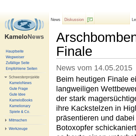
News
Diskussion
L
F/b
Arschbomben
Finale
Hauptseite
Wegweiser
Wechseln zu:
Navigation
,
Suche
Zufällige Seite
News vom 14.05.2015
Empfohlene Seiten
Schwesterprojekte
Beim heutigen Finale e
KameloNews
langweiligen Wettbewe
Gute Frage
Gute Idee
der stark magersüchtig
KameloBooks
Kamelionary
ihre Kackstelzen in Hi
Spiele & Co.
präsentieren und dabei
Mitmachen
Botoxopfer schickanier
Werkzeuge