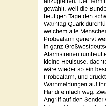
anzugreifen. Der Termi
gewählt, weil die Bund
heutigen Tage den sch
Warntag-Quark durchfüh
welchem alle Menschen
Probealarm genervt wer
in ganz Großwestdeuts
Alarmsirenen rumheulte
kleine Heulsuse, dachte
wäre wieder so ein bes
Probealarm, und drückt
Warnmeldungen auf ih
Händi einfach weg. Zw
Angriff auf den Sender 