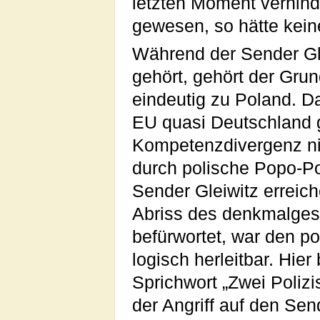
letzten Moment verhind
gewesen, so hätte kei
Während der Sender Gle
gehört, gehört der Gru
eindeutig zu Poland. D
EU quasi Deutschland ge
Kompetenzdivergenz ni
durch polische Popo-P
Sender Gleiwitz erreic
Abriss des denkmalges
befürwortet, war den p
logisch herleitbar. Hie
Sprichwort „Zwei Polizi
der Angriff auf den Se