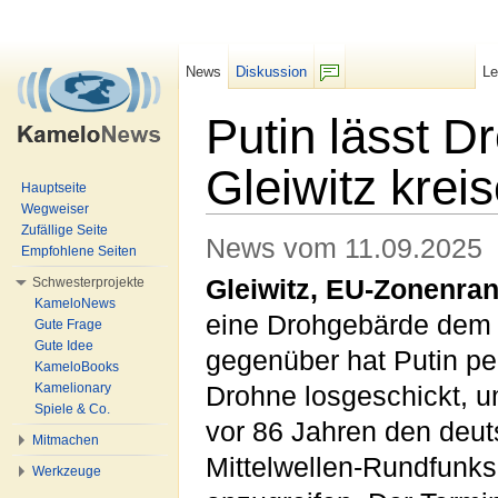
News
Diskussion
L
F/b
Putin lässt 
Gleiwitz krei
Hauptseite
Wegweiser
Wechseln zu:
Navigation
,
Suche
Zufällige Seite
News vom 11.09.2025
Empfohlene Seiten
Schwesterprojekte
Gleiwitz, EU-Zonenra
KameloNews
eine Drohgebärde dem
Gute Frage
Gute Idee
gegenüber hat Putin pe
KameloBooks
Kamelionary
Drohne losgeschickt, 
Spiele & Co.
vor 86 Jahren den deu
Mitmachen
Mittelwellen-Rundfunks
Werkzeuge