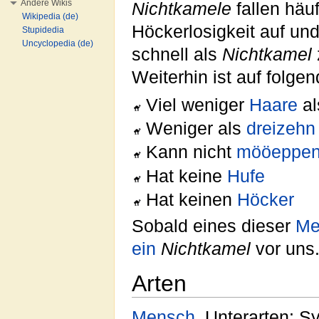
Andere Wikis
Nichtkamele
fallen häuf
Wikipedia (de)
Höckerlosigkeit auf un
Stupidedia
Uncyclopedia (de)
schnell als
Nichtkamel
Weiterhin ist auf folg
Viel weniger
Haare
al
Weniger als
dreizehn
Kann nicht
mööeppe
Hat keine
Hufe
Hat keinen
Höcker
Sobald eines dieser
Me
ein
Nichtkamel
vor uns
Arten
Mensch
, Unterarten: 