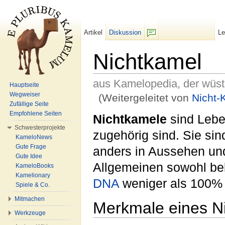
Artikel
Diskussion
L
F/b
Nichtkamel
aus Kamelopedia, der wüs
Hauptseite
Wegweiser
(Weitergeleitet von
Nicht-
Zufällige Seite
Wechseln zu:
Navigation
,
Suche
Empfohlene Seiten
Nichtkamele
sind Lebe
Schwesterprojekte
zugehörig sind. Sie si
KameloNews
Gute Frage
anders in Aussehen und
Gute Idee
Allgemeinen sowohl bel
KameloBooks
Kamelionary
DNA
weniger als 100%
Spiele & Co.
Mitmachen
Merkmale eines N
Werkzeuge