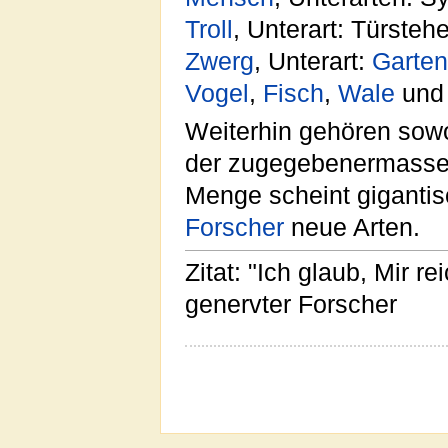
Troll
, Unterart: Türste
Zwerg
, Unterart:
Garte
Vogel
,
Fisch
,
Wale
und 
Weiterhin gehören sow
der zugegebenermass
Menge scheint giganti
Forscher
neue Arten.
Zitat: "Ich glaub, Mir re
genervter Forscher