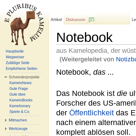
Artikel
Diskussion
L
F/b
Notebook
aus Kamelopedia, der wüs
Hauptseite
Wegweiser
(Weitergeleitet von
Notizb
Zufällige Seite
Wechseln zu:
Navigation
,
Suche
Empfohlene Seiten
Notebook,
das ...
Schwesterprojekte
KameloNews
Gute Frage
Das Notebook ist
die
ul
Gute Idee
KameloBooks
Forscher des US-ameri
Kamelionary
der
Öffentlichkeit
das Er
Spiele & Co.
Mitmachen
nach einem alternativ
Werkzeuge
komplett ablösen soll.