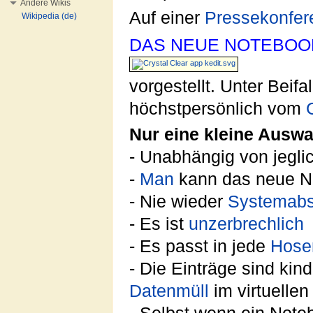
Andere Wikis
Auf einer
Pressekonfer
Wikipedia (de)
DAS NEUE NOTEBOO
vorgestellt. Unter Beif
höchstpersönlich vom
Nur eine kleine Auswah
- Unabhängig von jegli
-
Man
kann das neue No
- Nie wieder
Systemabs
- Es ist
unzerbrechlich
- Es passt in jede
Hose
- Die Einträge sind ki
Datenmüll
im virtuelle