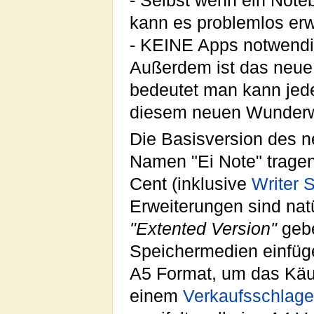
- Selbst wenn ein Noteb
kann es problemlos erw
- KEINE Apps notwendi
Außerdem ist das neu
bedeutet man kann jed
diesem neuen Wunderwe
Die Basisversion des 
Namen "Ei Note" tragen
Cent (inklusive
Writer S
Erweiterungen sind natü
"Extented Version"
gebe
Speichermedien einfüg
A5 Format, um das Käuf
einem
Verkaufsschlage