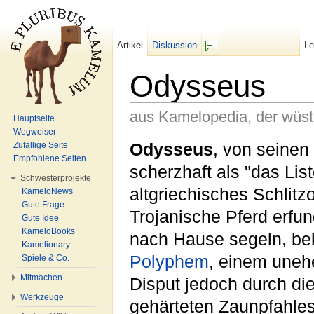
Artikel
Diskussion
L
F/b
Odysseus
aus Kamelopedia, der wüs
Hauptseite
Wegweiser
Wechseln zu:
Navigation
,
Suche
Odysseus
, von seine
Zufällige Seite
Empfohlene Seiten
scherzhaft als "das List
Schwesterprojekte
altgriechisches Schlitz
KameloNews
Gute Frage
Trojanische Pferd erfun
Gute Idee
KameloBooks
nach Hause segeln, be
Kamelionary
Polyphem
, einem uneh
Spiele & Co.
Mitmachen
Disput jedoch durch di
Werkzeuge
gehärteten Zaunpfahles 