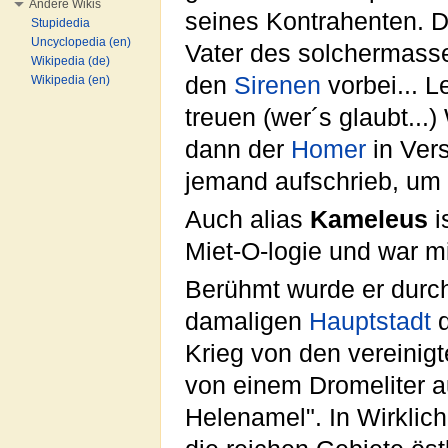
Andere Wikis
seines Kontrahenten. D
Stupidedia
Uncyclopedia (en)
Vater des solchermasse
Wikipedia (de)
den
Sirenen
vorbei... L
Wikipedia (en)
treuen (wer´s glaubt...
dann der
Homer
in Vers
jemand aufschrieb, um
Auch alias
Kameleus
i
Miet-O-logie und war m
Berühmt wurde er durc
damaligen
Hauptstadt
d
Krieg von den vereinig
von einem Dromeliter 
Helenamel". In Wirklic