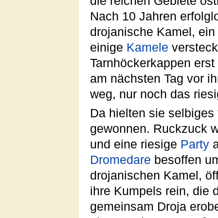
die reichen Gebiete öst
Nach 10 Jahren erfolgl
drojanische Kamel, ein
einige
Kamele
versteck
Tarnhöckerkappen erst 
am nächsten Tag vor i
weg, nur noch das ries
Da hielten sie selbiges 
gewonnen. Ruckzuck wa
und eine riesige
Party
a
Dromedare
besoffen um
drojanischen Kamel, öf
ihre Kumpels rein, die
gemeinsam Droja erobe