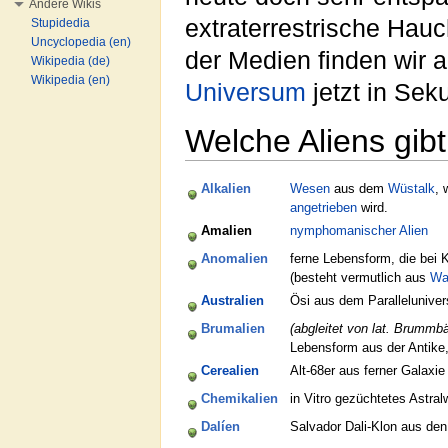
Andere Wikis
extraterrestrische Hauc
Stupidedia
Uncyclopedia (en)
der Medien finden wir 
Wikipedia (de)
Wikipedia (en)
Universum
jetzt in Sek
Welche Aliens gib
Alkalien
Wesen
aus dem
Wüstalk
, 
angetrieben
wird.
Amalien
nymphomanischer Alien
Anomalien
ferne Lebensform, die bei 
(besteht vermutlich aus
Wa
Australien
Ösi aus dem Parallelunive
Brumalien
(abgleitet von lat. Brummbä
Lebensform aus der Antike,
Cerealien
Alt-68er aus ferner Galaxie 
Chemikalien
in Vitro gezüchtetes Astra
Dalíen
Salvador Dali-Klon aus de