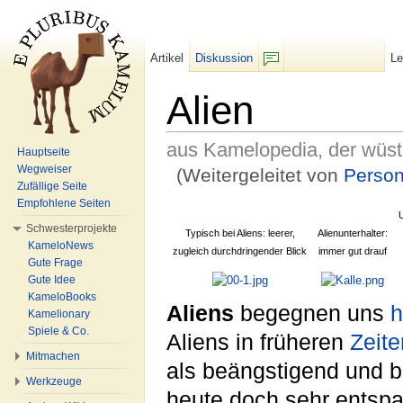
Artikel
Diskussion
L
F/b
Alien
aus Kamelopedia, der wüs
Hauptseite
Wegweiser
(Weitergeleitet von
Person
Zufällige Seite
Wechseln zu:
Navigation
,
Suche
Empfohlene Seiten
Schwesterprojekte
Typisch bei Aliens: leerer,
Alienunterhalter:
KameloNews
zugleich durchdringender Blick
immer gut drauf
Gute Frage
Gute Idee
KameloBooks
Aliens
begegnen uns
h
Kamelionary
Spiele & Co.
Aliens in früheren
Zeite
Mitmachen
als beängstigend und b
Werkzeuge
heute doch sehr entspa