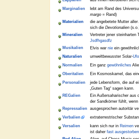
Marginalien
lebt am Rand des Universu
margo
= Rand)
Materialien
die angebetete Mutter aller 
sich die
Devotionalien
(s.o.
Mineralien
Vertreter jener steinharten
Jsdfhgasdfz
Musikalien
Elvis war
nie
ein gewöhnli
Naturalien
umweltbewusster Solar-
Ufo
Normalien
Ein ganz
gewöhnliches
Alie
Oberitalien
Ein Kosmoskamel, das eine 
Personalien
jede Lebensform, die auf ei
„Guten Tag“ sagen kann.
REGalien
Ein Außersaharischer aus
der Sandkörner fühlt, wenn
Repressalien
ausgesprochen autoritär ver
Verbalien
extraterrestrischer Substant
Versalien
kann sich nur in
Reimen
ver
ist daher
fast ausgestorben
Red Alien
Alien, auf Chess-Music spez