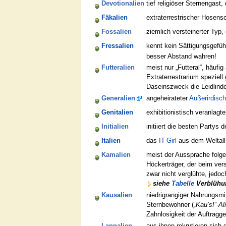
Devotionalien
tief religiöser Sternengast,
Fäkalien
extraterrestrischer Hosens
Fossalien
ziemlich versteinerter Typ, 
Fressalien
kennt kein Sättigungsgefü
besser Abstand wahren!
Futteralien
meist nur „Futteral“, häufi
Extraterrestrarium speziel
Daseinszweck die Leidlinde
Generalien
angeheirateter
Außerirdisch
Genitalien
exhibitionistisch veranlagt
Initialien
initiiert die besten Party
Italien
das
IT-Girl
aus dem Weltall
Kamalien
meist der Aussprache folg
Höckerträger, der beim ver
zwar nicht verglühte, jedo
siehe
Tabelle
Verblühu
Kausalien
niedrigrangiger Nahrungsmit
Sternbewohner (
„Kau’s!“-Al
Zahnlosigkeit der Auftragg
Lappalien
aus ihnen rekrutieren sich 