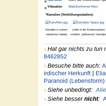
Viktualien
Marktkonformer Alien
*
Kamalien (Verblühungsstadien):
Kamalien in seinem
Leider in der Erdatmosphäre
natürlichen Habitat
verblüht: „defloriertes“ Kamalie
Hat gar nichts zu tun 
8462852‎
Besuche bitte auch:
A
irdischer Herkunft
|
Eli
Paranoid (Lebensform)
Siehe unbedingt:
Ali
Siehe besser
nicht
:
A