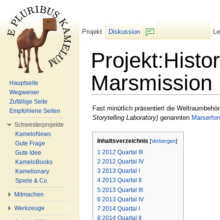
Projekt
Diskussion
L
F/b
Projekt:Histo
Marsmission
Hauptseite
Wegweiser
Wechseln zu:
Navigation
,
Suche
Zufällige Seite
Fast minütlich präsentiert die Weltraumbehö
Empfohlene Seiten
Storytelling Laboratory)
genannten
Marserfo
Schwesterprojekte
KameloNews
Inhaltsverzeichnis
[
Verbergen
]
Gute Frage
1
2012 Quartal III
Gute Idee
2
2012 Quartal IV
KameloBooks
3
2013 Quartal I
Kamelionary
4
2013 Quartal II
Spiele & Co.
5
2013 Quartal III
Mitmachen
6
2013 Quartal IV
Werkzeuge
7
2014 Quartal I
8
2014 Quartal II