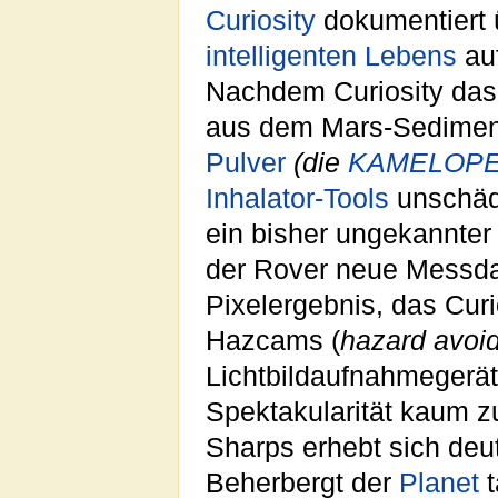
Curiosity
dokumentiert 
intelligenten
Lebens
au
Nachdem Curiosity das
aus dem Mars-Sediment
Pulver
(die
KAMELOPE
Inhalator-Tools
unschädl
ein bisher ungekannter
der Rover neue Messda
Pixelergebnis, das Curi
Hazcams (
hazard avoi
Lichtbildaufnahmegerät
Spektakularität kaum z
Sharps erhebt sich deut
Beherbergt der
Planet
t