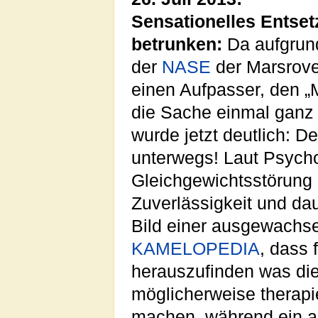
Sensationelles Entset
betrunken:
Da aufgrund
der
NASE
der Marsrov
einen Aufpasser, den „
die Sache einmal ganz 
wurde jetzt deutlich: D
unterwegs! Laut Psych
Gleichgewichtsstörun
Zuverlässigkeit und da
Bild einer ausgewachse
KAMELOPEDIA
, dass 
herauszufinden was die
möglicherweise therapie
machen, während ein a