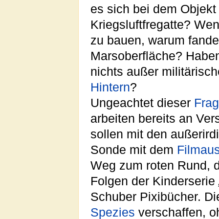
es sich bei dem Objekt 
Kriegsluftfregatte? Wenn
zu bauen, warum fande
Marsoberfläche? Haben
nichts außer militäris
Hintern
?
Ungeachtet dieser
Fra
arbeiten bereits an Ve
sollen mit den außerir
Sonde mit dem
Filmaus
Weg zum roten Rund, de
Folgen der Kinderserie
Schuber Pixibücher. Di
Spezies
verschaffen, oh