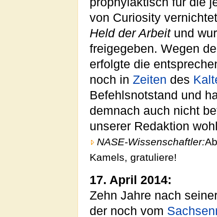
prophylaktisch für die 
von Curiosity vernicht
Held der Arbeit
und wur
freigegeben. Wegen der
erfolgte die entsprech
noch in
Zeiten
des
Kalt
Befehlsnotstand und h
demnach auch nicht bet
unserer Redaktion wohl
NASE-Wissenschaftler:
Ab
Kamels, gratuliere!
17. April 2014:
Zehn Jahre nach seine
der noch vom
Sachsenr