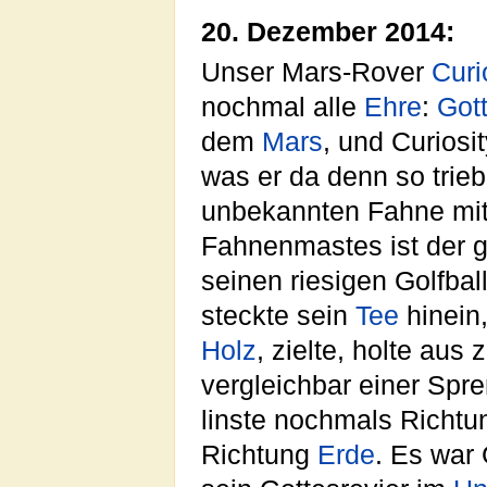
20. Dezember 2014:
Unser Mars-Rover
Curi
nochmal alle
Ehre
:
Got
dem
Mars
, und Curiosi
was er da denn so trieb
unbekannten Fahne mi
Fahnenmastes ist der g
seinen riesigen Golfba
steckte sein
Tee
hinein
Holz
, zielte, holte aus
vergleichbar einer Spr
linste nochmals Richtu
Richtung
Erde
. Es war