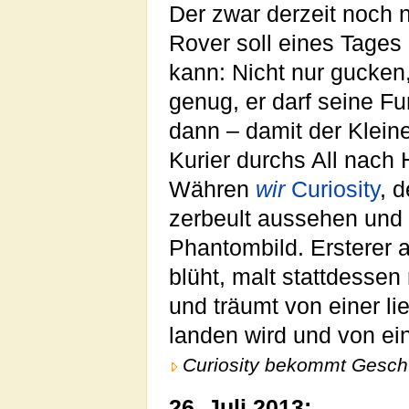
Der zwar derzeit noch 
Rover soll eines Tages
kann: Nicht nur gucken
genug, er darf seine F
dann – damit der Klein
Kurier durchs All nach
Währen
wir
Curiosity
, 
zerbeult aussehen und 
Phantombild. Ersterer 
blüht, malt stattdesse
und träumt von einer li
landen wird und von ei
Curiosity bekommt Gesch
26. Juli 2013: