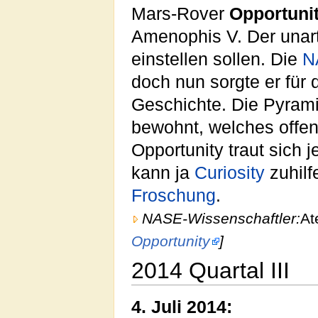
Mars-Rover
Opportuni
Amenophis V. Der unar
einstellen sollen. Die
N
doch nun sorgte er für
Geschichte. Die Pyram
bewohnt, welches offe
Opportunity traut sich 
kann ja
Curiosity
zuhilf
Froschung
.
NASE-Wissenschaftler:
At
Opportunity
]
2014 Quartal III
4. Juli 2014: