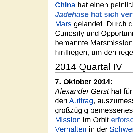
China
hat einen peinli
Jadehase
hat sich ver
Mars
gelandet. Durch di
Curiosity und Opportun
bemannte Marsmission: E
hinfliegen, um den reg
2014 Quartal IV
7. Oktober 2014:
Alexander Gerst
hat fü
den
Auftrag
, auszumess
großzügig bemessene
Mission
im Orbit
erfors
Verhalten
in der
Schwer