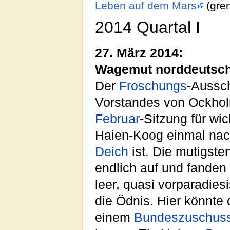
Leben auf dem Mars
(gren
2014 Quartal I
27. März 2014:
Wagemut norddeutsc
Der
Froschungs
-Aussc
Vorstandes von Ockhol
Februar
-Sitzung für wi
Haien-Koog einmal nac
Deich
ist. Die mutigste
endlich auf und fanden 
leer, quasi vorparadies
die Ödnis. Hier könnte
einem
Bundeszuschus