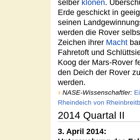
selber
klonen
. Übersch
Erde geschickt in geei
seinen Landgewinnungs
werden die Rover selb
Zeichen ihrer
Macht
bau
Fahretoft und Schlüttsi
Koog der Mars-Rover fer
den Deich der Rover zu
werden.
NASE-Wissenschaftler:
E
Rheindeich von Rheinbreit
2014 Quartal II
3. April 2014: