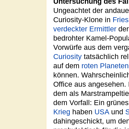
Untersuchung des Fall
Ungeachtet der andaue
Curiosity-Klone in
Frie
verdeckter Ermittler
de
bedrohter Kamel-Popul
Vorwürfe aus dem ver
Curiosity
tatsächlich r
auf dem
roten
Planeten
können. Wahrscheinlich
Office aus angesehen. 
dem als Marstrampeltier
dem Vorfall: Ein grüne
Krieg
haben
USA
und
S
dahingeschickt, um de