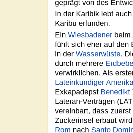
geprägt von des Entwi
In der Karibik lebt auch
Karibu erfunden.
Ein
Wiesbadener
beim 
fühlt sich eher auf den
in der
Wasserwüste
. D
durch mehrere
Erdbeb
verwirklichen. Als erst
Lateinkundiger
Amerika
Exkapadepst
Benedikt 
Lateran-Verträgen (LA
vereinbart, dass zuerst
Zuckerinsel erbaut wird
Rom
nach
Santo Domi