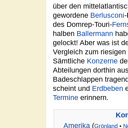
über den mittelatlanti
gewordene
Berlusconi
-
des Domrep-Touri-
Fern
halben
Ballermann
habe
gelockt! Aber was ist d
Vergleich zum riesigen
Sämtliche
Konzerne
de
Abteilungen dorthin au
Badeschlappen tragen
scheint und
Erdbeben
e
Termine
erinnern.
Kon
Amerika
(
Grönland
•
N