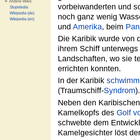
Andere Wikis
vorbeiwanderten und so
Stupidedia
Wikipedia (de)
noch ganz wenig Wasser
Wikipedia (en)
und
Amerika
, beim
Pan
Die Karibik wurde von
ihrem Schiff unterwegs
Landschaften, wo sie t
errichten konnten.
In der Karibik
schwimm
(Traumschiff-
Syndrom
).
Neben den Karibische
Kamelkopfs des
Golf v
schwebte dem Entwick
Kamelgesichter löst de