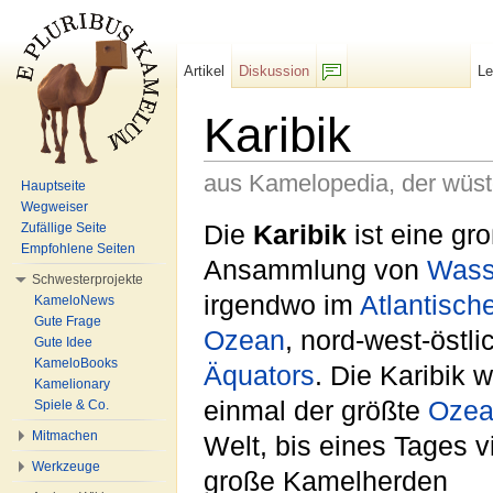
Artikel
Diskussion
L
F/b
Karibik
aus Kamelopedia, der wüs
Hauptseite
Wegweiser
Wechseln zu:
Navigation
,
Suche
Die
Karibik
ist eine gr
Zufällige Seite
Empfohlene Seiten
Ansammlung von
Wass
Schwesterprojekte
irgendwo im
Atlantisch
KameloNews
Gute Frage
Ozean
, nord-west-östli
Gute Idee
KameloBooks
Äquators
. Die Karibik 
Kamelionary
einmal der größte
Oze
Spiele & Co.
Mitmachen
Welt, bis eines Tages v
Werkzeuge
große Kamelherden