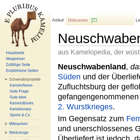
Artikel
Diskussion
L
F/b
Neuschwaben
aus Kamelopedia, der wüs
Hauptseite
Wegweiser
Wechseln zu:
Navigation
,
Suche
Neuschwabenland
,
da
Zufällige Seite
Empfohlene Seiten
Süden
und der Überlief
Schwesterprojekte
Zufluchtsburg der gefl
KameloNews
Gute Frage
gefangengenommenen Ka
Gute Idee
KameloBooks
2. Wurstkrieges
.
Kamelionary
Spiele & Co.
Im Gegensatz zum
Fer
Mitmachen
und unerschlossenes G
Werkzeuge
Überliefert ist jedoch, 