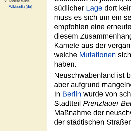
Andere Wikis
südlicher
Lage
dort ke
Wikipedia (de)
muss es sich um ein se
empfohlen eine erneut
diesem Zusammenhang s
Kamele aus der vergan
welche
Mutationen
sich
haben.
Neuschwabenland ist bi
aber aufgrund mangel
In
Berlin
wurde von schw
Stadtteil
Prenzlauer Be
Maßnahme der neuschwä
der städtischen Straße