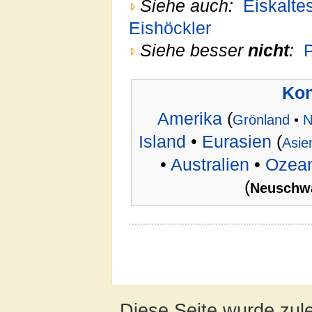
Siehe auch:
Eiskalte
Eishöckler
Siehe besser
nicht
:
Kon
Amerika
(
Grönland
•
N
Island
•
Eurasien
(
Asie
•
Australien
•
Ozean
(
Neuschw
Diese Seite wurde zul