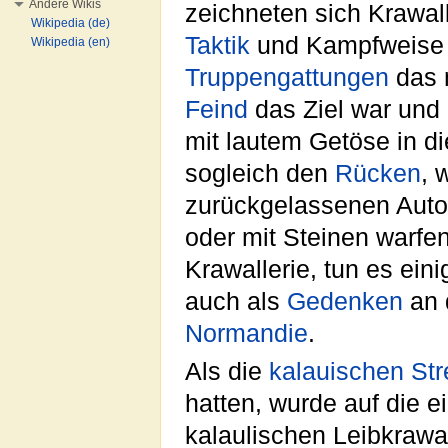
Andere Wikis
zeichneten sich Krawal
Wikipedia (de)
Taktik
und Kampfweise 
Wikipedia (en)
Truppengattungen
das 
Feind
das Ziel war und 
mit lautem Getöse in d
sogleich den
Rücken
, 
zurückgelassenen Auto
oder mit Steinen warfen
Krawallerie, tun es ein
auch als
Gedenken
an d
Normandie
.
Als die
kalauischen Stre
hatten, wurde auf die 
kalaulischen Leibkrawa