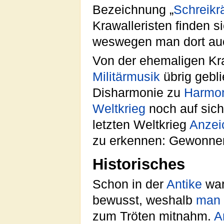
Bezeichnung „
Schreikr
Krawalleristen finden s
weswegen man dort auch
Von der ehemaligen Kra
Militärmusik
übrig gebl
Disharmonie zu
Harmo
Weltkrieg
noch auf sich
letzten Weltkrieg
Anzei
zu erkennen: Gewonnen
Historisches
Schon in der
Antike
war
bewusst, weshalb
man
zum Tröten mitnahm.
A