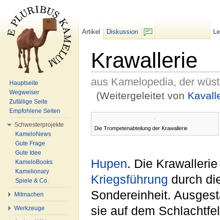
Artikel
Diskussion
L
F/b
Krawallerie
aus Kamelopedia, der wüs
Hauptseite
Wegweiser
(Weitergeleitet von
Kavall
Zufällige Seite
Wechseln zu:
Navigation
,
Suche
Empfohlene Seiten
Schwesterprojekte
Die Trompetenabteilung der Krawallerie
KameloNews
Gute Frage
Gute Idee
Hupen
. Die Krawalleri
KameloBooks
Kamelionary
Kriegsführung
durch di
Spiele & Co.
Sondereinheit. Ausgest
Mitmachen
sie auf dem Schlachtf
Werkzeuge