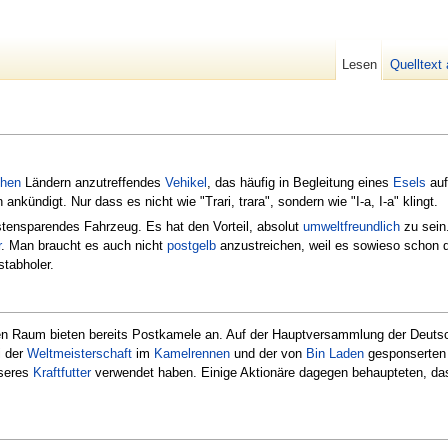
Lesen
Quelltext
chen
Ländern anzutreffendes
Vehikel
, das häufig in Begleitung eines
Esels
auf
ankündigt. Nur dass es nicht wie "Trari, trara", sondern wie "I-a, I-a" klingt.
stensparendes Fahrzeug. Es hat den Vorteil, absolut
umweltfreundlich
zu sein
r
. Man braucht es auch nicht
postgelb
anzustreichen, weil es sowieso schon d
stabholer.
en Raum bieten bereits Postkamele an. Auf der Hauptversammlung der Deutsch
i der
Weltmeisterschaft
im
Kamelrennen
und der von
Bin Laden
gesponserte
sseres
Kraftfutter
verwendet haben. Einige Aktionäre dagegen behaupteten, das