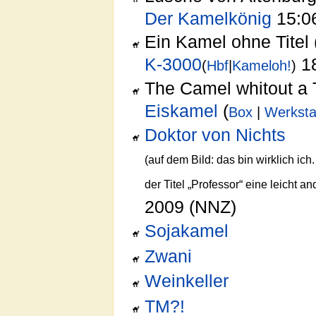
Der Kamelkönig
15:06
Ein Kamel ohne Titel 
K-3000
18
(
Hbf
|
Kameloh!
)
The Camel whitout a T
Eiskamel
(
Box
|
Werksta
Doktor von Nichts
(auf dem Bild: das bin wirklich ic
der Titel „Professor“ eine leicht 
2009 (NNZ)
Sojakamel
Zwani
Weinkeller
TM?!