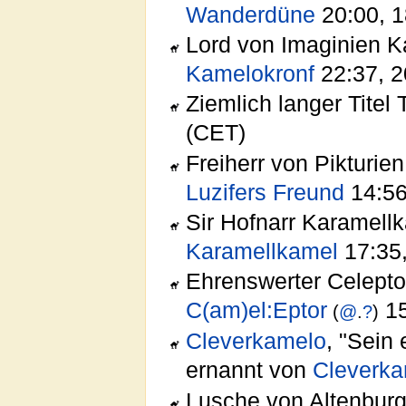
Wanderdüne
20:00, 1
Lord von Imaginien 
Kamelokronf
22:37, 2
Ziemlich langer Titel
(CET)
Freiherr von Pikturien
Luzifers Freund
14:56
Sir Hofnarr Karamell
Karamellkamel
17:35,
Ehrenswerter Celepto
C(am)el:Eptor
15
(
@
.
?
)
Cleverkamelo
, "Sein
ernannt von
Cleverk
Lusche von Altenbur