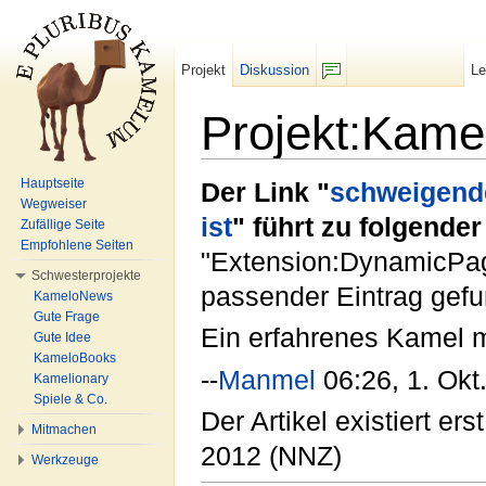
Projekt
Diskussion
L
F/b
Projekt:Kamel
Wechseln zu:
Navigation
,
Suche
Hauptseite
Der Link "
schweigen
Wegweiser
ist
" führt zu folgende
Zufällige Seite
Empfohlene Seiten
"Extension:DynamicPage
Schwesterprojekte
passender Eintrag gefu
KameloNews
Gute Frage
Ein erfahrenes Kamel m
Gute Idee
KameloBooks
--
Manmel
06:26, 1. Okt
Kamelionary
Spiele & Co.
Der Artikel existiert erst
Mitmachen
2012 (NNZ)
Werkzeuge