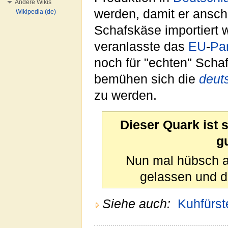
Andere Wikis
werden, damit er anschl
Wikipedia (de)
Schafskäse importiert 
veranlasste das
EU
-
Pa
noch für "echten" Scha
bemühen sich die
deut
zu werden.
Dieser Quark ist 
g
Nun mal hübsch a
gelassen und de
Siehe auch:
Kuhfürs