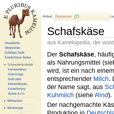
Artikel
Diskussion
L
F/b
Schafskäse
aus Kamelopedia, der wüs
Hauptseite
Wegweiser
Wechseln zu:
Navigation
,
Suche
Der
Schafskäse
, häuf
Zufällige Seite
Empfohlene Seiten
als Nahrungsmittel (si
Schwesterprojekte
wird, ist ein nach eine
KameloNews
Gute Frage
entsprechender
Milch
.
Gute Idee
KameloBooks
der Name sagt, aus
Sc
Kamelionary
Kuhmilch
(siehe
Rind
).
Spiele & Co.
Mitmachen
Der nachgemachte Käs
Werkzeuge
Produktion in
Deutschl