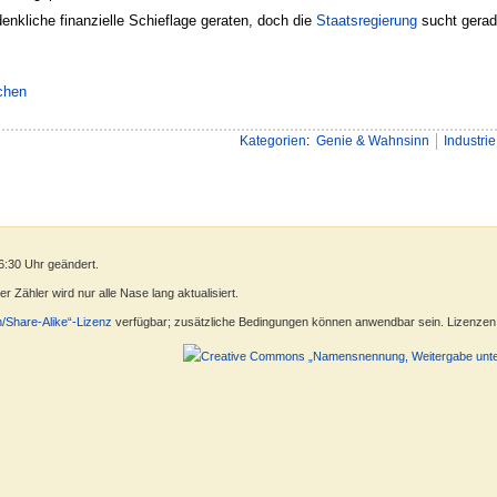
denkliche finanzielle Schieflage geraten, doch die
Staatsregierung
sucht gerad
chen
Kategorien
:
Genie & Wahnsinn
Industrie
6:30 Uhr geändert.
 Zähler wird nur alle Nase lang aktualisiert.
n/Share-Alike“-Lizenz
verfügbar; zusätzliche Bedingungen können anwendbar sein. Lizenzen f