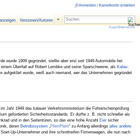
Anmelden / Kamelkonto erstellen
 anzeigen
Versionen/Autoren
Kugel-Bildersuche
e wurde 1909 gegründet, stellte aber erst seit 1949 Automobile her.
s einem Überfall auf Robert Lembke und seine Sparschweine, als
Kalau-
e aufgeklärt wurde, weiß auch niemand, wer das Unternehmen gegründet
 im Jahr 1949 das kalauer Verkehrsministerium die Führerscheinprüfung
m geforderten Sicherheitsstandards. Er durfte z. B. nicht schneller als
krad und in den Seitentüren, so das eine hohe Anzahl
Eier
sicher
onik, deren
Betrübssystem
„
PlemPlem
“ zu Anfang allerdings
alles andere
 Start-Up-Unternehmer und ihre schrottreifen Firmenwagen, die nun nach