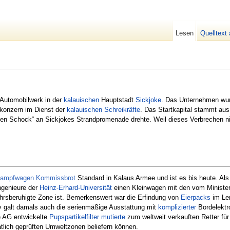
Lesen
Quelltext
 Automobilwerk in der
kalauischen
Hauptstadt
Sickjoke
. Das Unternehmen wurd
skonzern im Dienst der
kalauischen Schreikräfte
. Das Startkapital stammt au
n Schock“ an Sickjokes Strandpromenade drehte. Weil dieses Verbrechen ni
ampfwagen Kommissbrot
Standard in Kalaus Armee und ist es bis heute. Als
Ingenieure der
Heinz-Erhard-Universität
einen Kleinwagen mit den vom Ministeriu
hrsberuhigte Zone ist. Bemerkenswert war die Erfindung von
Eierpacks
im Len
v galt damals auch die serienmäßige Ausstattung mit
komplizierter
Bordelektr
te AG entwickelte
Pupspartikelfilter
mutierte
zum weltweit verkauften Retter für
tlich geprüften Umweltzonen beliefern können.