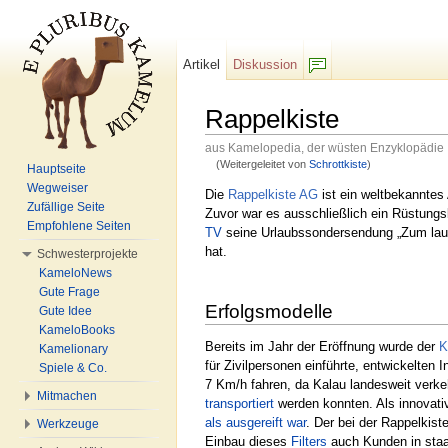
Artikel
Diskussion
F/b
Rappelkiste
aus Kamelopedia, der wüsten Enzyklopädie
(Weitergeleitet von
Schrottkiste
)
Hauptseite
Wechseln zu:
Navigation
,
Suche
Wegweiser
Die
Rappelkiste AG
ist ein weltbekanntes
Zufällige Seite
Zuvor war es ausschließlich ein Rüstung
Empfohlene Seiten
TV
seine Urlaubssondersendung „Zum laue
hat.
Schwesterprojekte
KameloNews
Gute Frage
Erfolgsmodelle
Gute Idee
KameloBooks
Bereits im Jahr der Eröffnung wurde der
K
Kamelionary
für Zivilpersonen einführte, entwickelten 
Spiele & Co.
7 Km/h fahren, da Kalau landesweit verke
Mitmachen
transportiert
werden konnten. Als innovati
als ausgereift war
. Der bei der Rappelkis
Werkzeuge
Einbau dieses
Filters
auch Kunden in staa