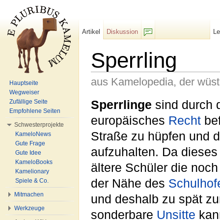
Artikel
Diskussion
L
F/b
Sperrling
aus Kamelopedia, der wüs
Hauptseite
Wegweiser
Wechseln zu:
Navigation
,
Suche
Sperrlinge
sind durch 
Zufällige Seite
Empfohlene Seiten
europäisches
Recht
bef
Schwesterprojekte
Straße zu hüpfen und 
KameloNews
Gute Frage
aufzuhalten. Da dieses
Gute Idee
KameloBooks
ältere Schüler die noch
Kamelionary
der Nähe des
Schulhof
Spiele & Co.
Mitmachen
und deshalb zu spät zu
Werkzeuge
sonderbare
Unsitte
kan