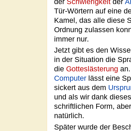
der
Schwierigkeit
der
A
Tür-Wörtern auf eine de
Kamel, das alle diese 
Ordnung zulassen konnt
immer nur.
Jetzt gibt es den Wiss
in der Situation die Spr
die
Gotteslästerung
an.
Computer
lässt eine Sp
sickert aus dem
Urspru
und als wir dank dieses
schriftlichen Form, abe
natürlich.
Später wurde der Besc