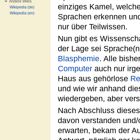
Andere Wikis
einziges Kamel, welches
Wikipedia (de)
Wikipedia (en)
Sprachen erkennen und
nur über Teilwissen.
Nun gibt es Wissenscha
der Lage sei Sprache(n
Blasphemie
. Alle bish
Computer
auch nur irg
Haus aus gehörlose
Re
und wie wir anhand di
wiedergeben, aber verst
Nach Abschluss dieses 
davon verstanden und/o
erwarten, bekam der A