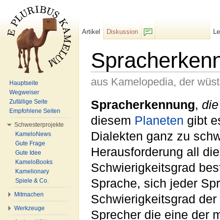
Artikel
Diskussion
L
F/b
Spracherken
aus Kamelopedia, der wüs
Hauptseite
Wegweiser
Wechseln zu:
Navigation
,
Suche
Spracherkennung
,
die
Zufällige Seite
Empfohlene Seiten
diesem
Planeten
gibt e
Schwesterprojekte
Dialekten ganz zu schwe
KameloNews
Gute Frage
Herausforderung all di
Gute Idee
KameloBooks
Schwierigkeitsgrad bes
Kamelionary
Sprache, sich jeder Sp
Spiele & Co.
Mitmachen
Schwierigkeitsgrad der
Werkzeuge
Sprecher die eine der 