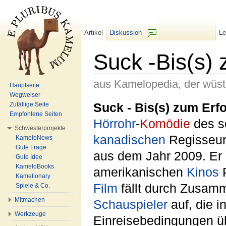
Artikel
Diskussion
L
F/b
Suck -Bis(s) 
aus Kamelopedia, der wüs
Hauptseite
Wegweiser
Wechseln zu:
Navigation
,
Suche
Suck - Bis(s) zum Erf
Zufällige Seite
Empfohlene Seiten
Hörrohr
-
Komödie
des s
Schwesterprojekte
kanadischen
Regisseur
KameloNews
Gute Frage
aus dem Jahr 2009. Er 
Gute Idee
KameloBooks
amerikanischen
Kinos
P
Kamelionary
Film
fällt durch Zusam
Spiele & Co.
Mitmachen
Schauspieler
auf, die i
Werkzeuge
Einreisebedingungen übe