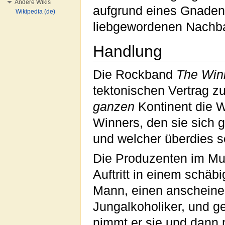
Andere Wikis
aufgrund eines Gnade
Wikipedia (de)
liebgewordenen Nachb
Handlung
Die Rockband
The Win
tektonischen Vertrag 
ganzen
Kontinent die W
Winners, den sie sich 
und welcher überdies s
Die Produzenten im Mus
Auftritt in einem schäb
Mann, einen anschein
Jungalkoholiker, und g
nimmt er sie und dann m