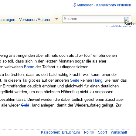
Anmelden / Kamelkonto erstellen
 anzeigen
Versionen/Autoren
Kugel-Bildersuche
r wenig anstrengenden aber oftmals doch als „Tor-Tour” empfundenen
nd so toll, dass sich in den letzten Monaten sogar die als eher
nen weltweiten
Boom
der Talfahrt zu diagnostizieren.
 befürchten, dass es dort bald richtig kracht, weil kaum einer der
t. In diesem Tal gibt es auf der anderen
Seite
keinen
Hang
, wie man das
r Eintreffenden deutlich erhöhen und gleichwohl für einen deutlichen
geflickt werden, um den nächsten Höhenflug nicht zu verpassen.
ezahlen lässt. Dieweil werden die dabei tödlich getroffenen Zuschauer
 alle wieder
Geld
Hand anlegen, damit der Wiederaufstieg gelingt. Zur
Kategorien
:
Brauchtum
Politik
Sport
Wirtschaft