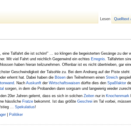
Lesen
Quelltext
ig, eine Talfahrt die ist schön!” … so klingen die begeisterten Gesänge zu de
ner. Mit viel Fahrt und reichlich Gegenwind ein echtes
Erregnis
. Talfahrten si
lossen haben hieran teilzunehmen. Offenbar ist es nicht übertrieben, gar ei
hster Geschwindigkeit der Talsohle zu. Bei dem Andrang auf der Piste steht zu
der erlernt hat. Dabei haben die
Bösen
den Teilnehmern einen
Streich
gespiel
tonwand
. Nach
Auskunft
der
Wirtschaftswaisen
dürfte dies den
Spaßfaktor
de
tal
sorgen, in dem die Probanden dann sorgsam und langwierig wieder zurecht
in den 20er Jahren gelernt, dass es sich in solchen
Zeiten
nur in
Knochenmark
b
eine hässliche
Fratze
bekommt. Ist das größte
Geschrei
im Tal vorbei, müssen
ufstieg …
Spekulatius
!
ger
|
Politiker