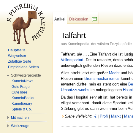
Artikel
Diskussion
F/b
Talfahrt
aus Kamelopedia, der wüsten Enzyklopädie
Wechseln zu:
Navigation
,
Suche
Hauptseite
Talfahrt
,
die
… „Eine Talfahrt die ist lust
Wegweiser
Volkssportart
. Desto rasanter, desto schö
Zufällige Seite
unbeweglich geltenden Riesen dazu entsch
Empfohlene Seiten
Alles strebt jetzt mit großer
Macht
und höc
Schwesterprojekte
Riesen einen
Bremsmechanismus
kennt o
KameloNews
erwarten dürfte, nein es steht dort eine
Be
Gute Frage
Umsatzzuwachs
im nahegelegenen
Hospi
Gute Idee
Da das Hospital sehr alt ist, hat bereits 
KameloBooks
eiligst verscharrt, damit diese Sportart k
Kamelionary
Stärkung gibt es dann wie immer beim A
Spiele & Co.
Siehe vielleicht:
€
|
Profi
|
Markt
|
Mana
Mitmachen
Werkzeuge